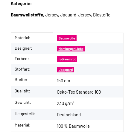
Kategorie:
Baumwollstoffe
, Jersey, Jaquard-Jersey, Biostoffe
Material:
Produkteigenschaft
Wert
Baumwolle
Designer:
Hamburger Liebe
Farben:
rot/weinrot
Stoffart:
Jacquard
Breite:
150 cm
Qualität:
Oeko-Tex Standard 100
Gewicht:
230 g/m²
Hergestellt:
Deutschland
Material:
100 % Baumwolle