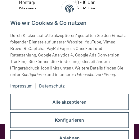
Montag:
10 - 16 Uhr
Dienstag:
10 - 16 Uhr
Mittwoch:
10 - 18 Uhr
Wie wir Cookies & Co nutzen
Donnerstag:
10 - 18 Uhr
Freitag:
10 - 18 Uhr
Durch Klicken auf „Alle akzeptieren“ gestatten Sie den Einsatz
Samstag:
10 - 14 Uhr
folgender Dienste auf unserer Website: YouTube, Vimeo,
Unser Service
Brevo, ReCaptcha, PayPal Express Checkout und
Ratenzahlung, Google Analytics 4, Google Ads Conversion
Tracking. Sie können die Einstellung jederzeit ändern
Rechtliches
(Fingerabdruck-Icon links unten). Weitere Details finden Sie
unter
Konfigurieren
und in unserer
Datenschutzerklärung
.
Impressum
|
Datenschutz
Alle akzeptieren
Konfigurieren
Google Analytics deaktivieren
Status:
Opt-Out-Cookie ist nicht gesetzt
Ablehnen