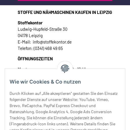
STOFFE UND NÄHMASCHINEN KAUFEN IN LEIPZIG
Stoffekontor
Ludwig-Hupfeld-Straße 30
04178 Leipzig
E-Mail: info@stoffekontor.de
Telefon: (0341) 468 49 65
ÖFFNUNGSZEITEN
Montag:
10 - 16 Uhr
Dienstag:
10 - 16 Uhr
Wie wir Cookies & Co nutzen
Mittwoch:
10 - 18 Uhr
Donnerstag:
10 - 18 Uhr
Durch Klicken auf „Alle akzeptieren“ gestatten Sie den Einsatz
Freitag:
10 - 18 Uhr
folgender Dienste auf unserer Website: YouTube, Vimeo,
Samstag:
10 - 14 Uhr
Brevo, ReCaptcha, PayPal Express Checkout und
Ratenzahlung, Google Analytics 4, Google Ads Conversion
Unser Service
Tracking. Sie können die Einstellung jederzeit ändern
(Fingerabdruck-Icon links unten). Weitere Details finden Sie
Rechtliches
unter
Konfigurieren
und in unserer
Datenschutzerklärung
.