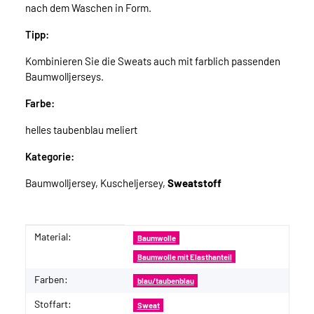
nach dem Waschen in Form.
Tipp:
Kombinieren Sie die Sweats auch mit farblich passenden
Baumwolljerseys.
Farbe:
helles taubenblau meliert
Kategorie:
Baumwolljersey, Kuscheljersey,
Sweatstoff
Material:
Produkteigenschaft
Wert
Baumwolle
Baumwolle mit Elasthanteil
Farben:
blau/taubenblau
Stoffart:
Sweat