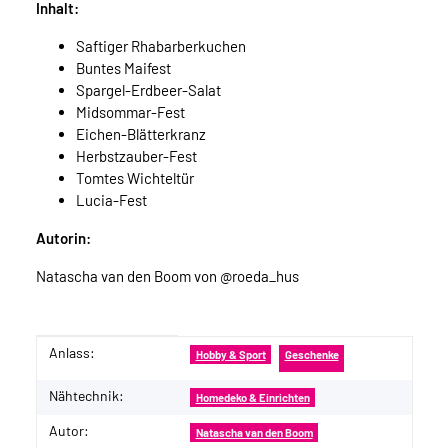
Inhalt:
Saftiger Rhabarberkuchen
Buntes Maifest
Spargel-Erdbeer-Salat
Midsommar-Fest
Eichen-Blätterkranz
Herbstzauber-Fest
Tomtes Wichteltür
Lucia-Fest
Autorin:
Natascha van den Boom von @roeda_hus
Anlass:
Produkteigenschaft
Wert
Hobby & Sport
Geschenke
Nähtechnik:
Homedeko & Einrichten
Autor:
Natascha van den Boom