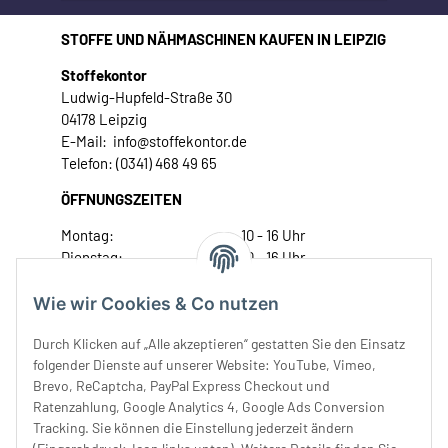
STOFFE UND NÄHMASCHINEN KAUFEN IN LEIPZIG
Stoffekontor
Ludwig-Hupfeld-Straße 30
04178 Leipzig
E-Mail: info@stoffekontor.de
Telefon: (0341) 468 49 65
ÖFFNUNGSZEITEN
Montag:
10 - 16 Uhr
Dienstag:
10 - 16 Uhr
Mittwoch:
10 - 18 Uhr
Donnerstag:
10 - 18 Uhr
Wie wir Cookies & Co nutzen
Freitag:
10 - 18 Uhr
Durch Klicken auf „Alle akzeptieren“ gestatten Sie den Einsatz
Samstag:
10 - 14 Uhr
folgender Dienste auf unserer Website: YouTube, Vimeo,
Unser Service
Brevo, ReCaptcha, PayPal Express Checkout und
Ratenzahlung, Google Analytics 4, Google Ads Conversion
Tracking. Sie können die Einstellung jederzeit ändern
Rechtliches