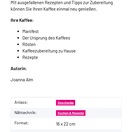
Mit ausgefallenen Rezepten und Tipps zur Zubereitung
können Sie Ihren Kaffee einmal neu genießen.
Ihre Kaffee:
Manifest
Der Ursprung des Kaffees
Rösten
Kaffeezubereitung zu Hause
Rezepte
Autorin:
Joanna Alm
Anlass:
Produkteigenschaft
Wert
Geschenke
Nähtechnik:
Kochen & Rezepte
Format:
16 x 22 cm