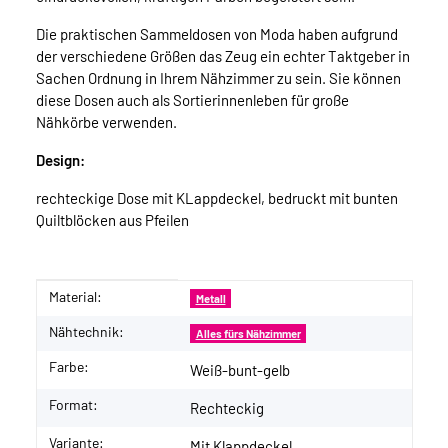
Die praktischen Sammeldosen von Moda haben aufgrund
der verschiedene Größen das Zeug ein echter Taktgeber in
Sachen Ordnung in Ihrem Nähzimmer zu sein. Sie können
diese Dosen auch als Sortierinnenleben für große
Nähkörbe verwenden.
Design:
rechteckige Dose mit KLappdeckel, bedruckt mit bunten
Quiltblöcken aus Pfeilen
Material:
Produkteigenschaft
Wert
Metall
Nähtechnik:
Alles fürs Nähzimmer
Farbe:
Weiß-bunt-gelb
Format:
Rechteckig
Variante:
Mit Klappdeckel