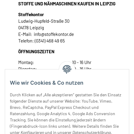
STOFFE UND NÄHMASCHINEN KAUFEN IN LEIPZIG
Stoffekontor
Ludwig-Hupfeld-Straße 30
04178 Leipzig
E-Mail: info@stoffekontor.de
Telefon: (0341) 468 49 65
ÖFFNUNGSZEITEN
Montag:
10 - 16 Uhr
Dienstag:
10 - 16 Uhr
Mittwoch:
10 - 18 Uhr
Donnerstag:
10 - 18 Uhr
Wie wir Cookies & Co nutzen
Freitag:
10 - 18 Uhr
Durch Klicken auf „Alle akzeptieren“ gestatten Sie den Einsatz
Samstag:
10 - 14 Uhr
folgender Dienste auf unserer Website: YouTube, Vimeo,
Unser Service
Brevo, ReCaptcha, PayPal Express Checkout und
Ratenzahlung, Google Analytics 4, Google Ads Conversion
Tracking. Sie können die Einstellung jederzeit ändern
Rechtliches
(Fingerabdruck-Icon links unten). Weitere Details finden Sie
unter
Konfigurieren
und in unserer
Datenschutzerklärung
.