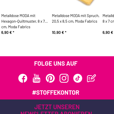
Metalldose MODA mit
Metalldose MODA mit Spruch,
Metall
Hexagon-Quiltmuster, 8 x 7
20,5 x 8,5 cm, Moda Fabrics
8 x 7 
cm, Moda Fabrics
6,90 €
*
10,90 €
*
6,90 €
FOLGE UNS AUF
#STOFFEKONTOR
JETZT UNSEREN
NEWSLETTER ABONIEREN.