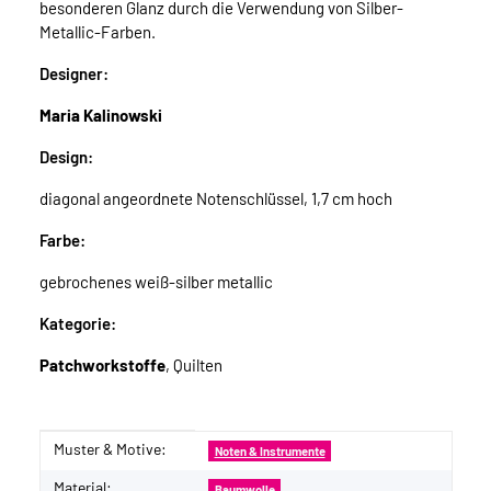
besonderen Glanz durch die Verwendung von Silber-
Metallic-Farben.
Designer:
Maria Kalinowski
Design:
diagonal angeordnete Notenschlüssel, 1,7 cm hoch
Farbe:
gebrochenes weiß-silber metallic
Kategorie:
Patchworkstoffe
, Quilten
Muster & Motive:
Produkteigenschaft
Wert
Noten & Instrumente
Material:
Baumwolle