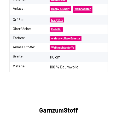
Anlass:
Hobby & Sport
Weihnachten
Größe:
bis 1,10 m
Oberfläche:
Metallic
Farben:
weiss/wollweiß/natur
Anlass Stoffe:
Weihnachtsstoffe
Breite:
110 cm
Material:
100 % Baumwolle
GarnzumStoff