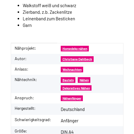
Walkstoff weiß und schwarz
Zierband, z.b. Zackenlitze
Leinenband zum Besticken
Garn
Nähprojekt:
Produkteigenschaft
Wert
Homedeko nähen
Autor:
Christiane Dahlbeck
Anlass:
Weihnachten
Nähtechnik:
Basteln
Nähen
Dekoratives Nähen
Anspruch:
Nähanfänger
Hergestellt:
Deutschland
Schwierigkeitsgrad:
Anfänger
Größe:
DIN A4