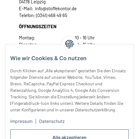
04178 Leipzig
E-Mail: info@stoffekontor.de
Telefon: (0341) 468 49 65
ÖFFNUNGSZEITEN
Montag:
10 - 16 Uhr
Dienstag:
10 - 16 Uhr
Mittwoch:
10 - 18 Uhr
Wie wir Cookies & Co nutzen
Donnerstag:
10 - 18 Uhr
Freitag:
10 - 18 Uhr
Durch Klicken auf „Alle akzeptieren“ gestatten Sie den Einsatz
Samstag:
10 - 14 Uhr
folgender Dienste auf unserer Website: YouTube, Vimeo,
Unser Service
Brevo, ReCaptcha, PayPal Express Checkout und
Ratenzahlung, Google Analytics 4, Google Ads Conversion
Tracking. Sie können die Einstellung jederzeit ändern
Rechtliches
(Fingerabdruck-Icon links unten). Weitere Details finden Sie
unter
Konfigurieren
und in unserer
Datenschutzerklärung
.
Impressum
|
Datenschutz
Alle akzeptieren