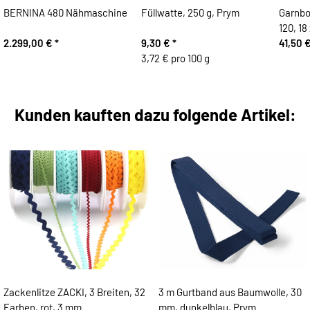
BERNINA 480 Nähmaschine
Füllwatte, 250 g, Prym
Garnbo
120, 18
2.299,00 €
*
9,30 €
*
41,50 
3,72 € pro 100 g
Kunden kauften dazu folgende Artikel:
Zackenlitze ZACKI, 3 Breiten, 32
3 m Gurtband aus Baumwolle, 30
Farben, rot, 3 mm
mm, dunkelblau, Prym