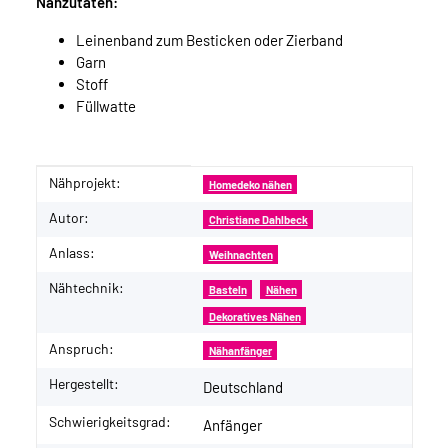
Nähzutaten:
Leinenband zum Besticken oder Zierband
Garn
Stoff
Füllwatte
Nähprojekt:
Produkteigenschaft
Wert
Homedeko nähen
Autor:
Christiane Dahlbeck
Anlass:
Weihnachten
Nähtechnik:
Basteln
Nähen
Dekoratives Nähen
Anspruch:
Nähanfänger
Hergestellt:
Deutschland
Schwierigkeitsgrad:
Anfänger