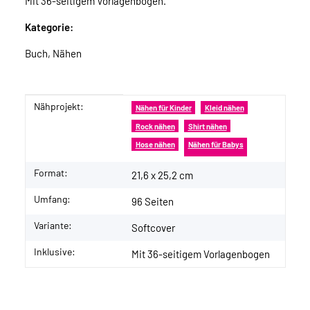
Mit 36-seitigem Vorlagenbogen.
Kategorie:
Buch, Nähen
Nähprojekt:
Produkteigenschaft
Wert
Nähen für Kinder
Kleid nähen
Rock nähen
Shirt nähen
Hose nähen
Nähen für Babys
Format:
21,6 x 25,2 cm
Umfang:
96 Seiten
Variante:
Softcover
Inklusive:
Mit 36-seitigem Vorlagenbogen