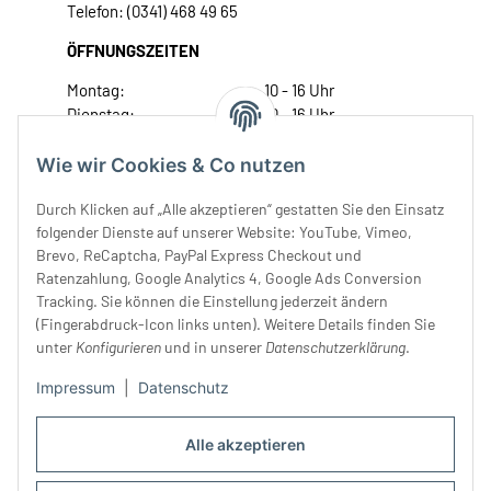
Telefon: (0341) 468 49 65
ÖFFNUNGSZEITEN
Montag:
10 - 16 Uhr
Dienstag:
10 - 16 Uhr
Mittwoch:
10 - 18 Uhr
Donnerstag:
10 - 18 Uhr
Wie wir Cookies & Co nutzen
Freitag:
10 - 18 Uhr
Durch Klicken auf „Alle akzeptieren“ gestatten Sie den Einsatz
Samstag:
10 - 14 Uhr
folgender Dienste auf unserer Website: YouTube, Vimeo,
Unser Service
Brevo, ReCaptcha, PayPal Express Checkout und
Ratenzahlung, Google Analytics 4, Google Ads Conversion
Tracking. Sie können die Einstellung jederzeit ändern
Rechtliches
(Fingerabdruck-Icon links unten). Weitere Details finden Sie
unter
Konfigurieren
und in unserer
Datenschutzerklärung
.
Impressum
|
Datenschutz
Alle akzeptieren