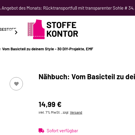
Angebot des Monats: Rücktransportfuß mit transparenter Sohle # 34,
SESTOFF
SCHNITTMUSTER
NÄHKURSE
SALE
 Vom Basicteil zu deinem Style - 30 DIY-Projekte, EMF
Nähbuch: Vom Basicteil zu dei
14,99 €
inkl. 7% MwSt. , zzgl.
Versand
Sofort verfügbar