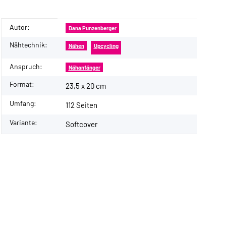
Autor:
Produkteigenschaft
Wert
Dana Punzenberger
Nähtechnik:
Nähen
Upcycling
Anspruch:
Nähanfänger
Format:
23,5 x 20 cm
Umfang:
112 Seiten
Variante:
Softcover