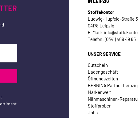
IN LEIPZIG
TTER
Stoffekontor
Ludwig-Hupfeld-Straße 
nd
04178 Leipzig
E-Mail: info@stoffekonto
Telefon: (0341) 468 49 65
UNSER SERVICE
Gutschein
Ladengeschäft
Öffnungszeiten
BERNINA Partner Leipzig
Markenwelt
t
Nähmaschinen-Reparatu
sortiment
Stoffproben
Jobs
Kontakt