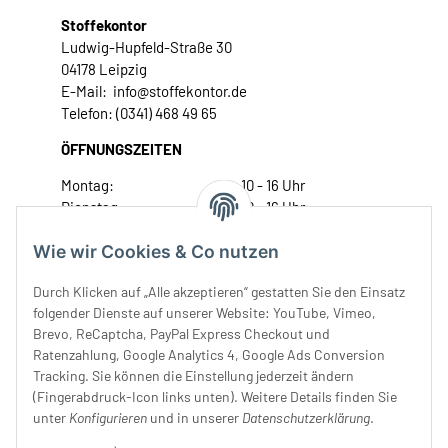
Stoffekontor
Ludwig-Hupfeld-Straße 30
04178 Leipzig
E-Mail: info@stoffekontor.de
Telefon: (0341) 468 49 65
ÖFFNUNGSZEITEN
Montag:
10 - 16 Uhr
Dienstag:
10 - 16 Uhr
Mittwoch:
10 - 18 Uhr
Wie wir Cookies & Co nutzen
Donnerstag:
10 - 18 Uhr
Freitag:
10 - 18 Uhr
Durch Klicken auf „Alle akzeptieren“ gestatten Sie den Einsatz
Samstag:
10 - 14 Uhr
folgender Dienste auf unserer Website: YouTube, Vimeo,
Unser Service
Brevo, ReCaptcha, PayPal Express Checkout und
Ratenzahlung, Google Analytics 4, Google Ads Conversion
Tracking. Sie können die Einstellung jederzeit ändern
Rechtliches
(Fingerabdruck-Icon links unten). Weitere Details finden Sie
unter
Konfigurieren
und in unserer
Datenschutzerklärung
.