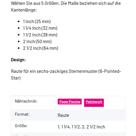
Wählen Sie aus 5 Größen. Die Maße beziehen sich auf die
Kantenlänge:
1 Inch (25 mm)
1 1/4 Inch (32 mm)
1 1/2 Inch (38 mm)
2 Inch (50 mm)
2 1/2 Inch (64 mm)
Design:
Raute für ein sechs-zackiges Sternenmuster (6-Pointed-
Star)
Nähtechnik:
Produkteigenschaft
Wert
Paper Piecing
Patchwork
Format:
Raute
Größe:
1, 1 1/4, 1 1/2, 2, 2 1/2 Inch