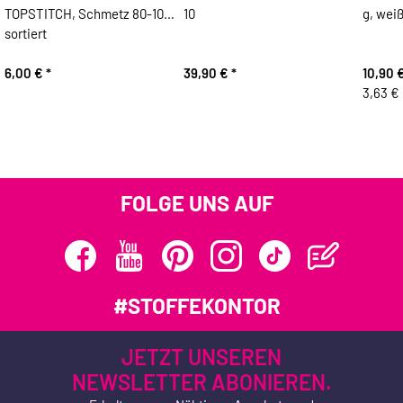
TOPSTITCH, Schmetz 80-100
10
g, weiß
sortiert
6,00 €
*
39,90 €
*
10,90 
3,63 € 
FOLGE UNS AUF
#STOFFEKONTOR
JETZT UNSEREN
NEWSLETTER ABONIEREN.