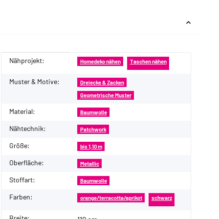
Nähprojekt:
Produkteigenschaft
Wert
Homedeko nähen
Taschen nähen
Muster & Motive:
Dreiecke & Zacken
Geometrische Muster
Material:
Baumwolle
Nähtechnik:
Patchwork
Größe:
bis 1,10 m
Oberfläche:
Metallic
Stoffart:
Baumwolle
Farben:
orange/terracotta/aprikot
schwarz
Breite: