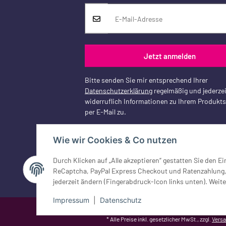
Jetzt anmelden
Bitte senden Sie mir entsprechend Ihrer
Datenschutzerklärung
regelmäßig und jederzei
widerruflich Informationen zu Ihrem Produkt
per E-Mail zu.
Wie wir Cookies & Co nutzen
Durch Klicken auf „Alle akzeptieren“ gestatten Sie den 
Vertrag widerrufen
ReCaptcha, PayPal Express Checkout und Ratenzahlung, G
jederzeit ändern (Fingerabdruck-Icon links unten). Weite
Impressum
|
Datenschutz
Google Analytics deaktivieren
Status: Opt-Out-Cookie ist nicht ge
* Alle Preise inkl. gesetzlicher MwSt., zzgl.
Vers