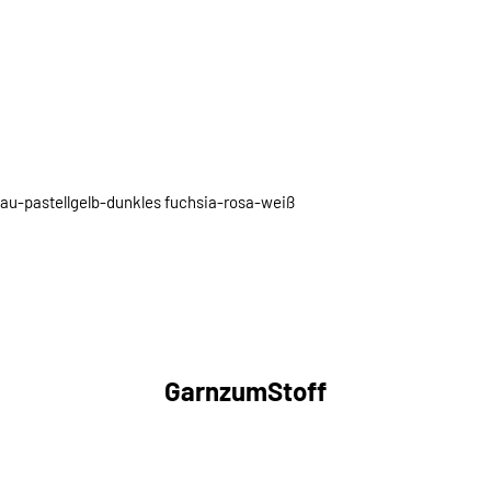
blau-pastellgelb-dunkles fuchsia-rosa-weiß
GarnzumStoff