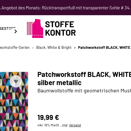
Angebot des Monats: Rücktransportfuß mit transparenter Sohle # 34,
SESTOFF
SCHNITTMUSTER
NÄHKURSE
SALE
workstoffe-Serien
Black, White & Bright
Patchworkstoff BLACK, WHITE &
Patchworkstoff BLACK, WHITE
silber metallic
Baumwollstoffe mit geometrischen Mus
19,99 €
inkl. 19% MwSt. , zzgl.
Versand