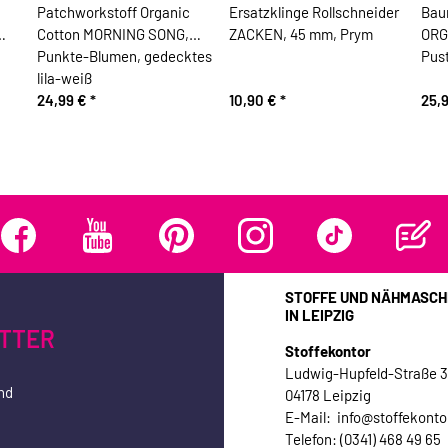
Patchworkstoff Organic
Ersatzklinge Rollschneider
Baum
Cotton MORNING SONG,
ZACKEN, 45 mm, Prym
ORG
Punkte-Blumen, gedecktes
Pus
lila-weiß
24,99 €
*
10,90 €
*
25,
STOFFE UND NÄHMASCH
IN LEIPZIG
TTER
Stoffekontor
Ludwig-Hupfeld-Straße 
nd
04178 Leipzig
E-Mail: info@stoffekonto
Telefon: (0341) 468 49 65