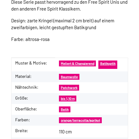
Diese Serie passt hervorragend zu den Free Spirit Unis und
den anderen Free Spirit Klassikern.
Design: zarte Kringel (maximal 2 cm breit) auf einem
zweifarbigen, leicht gestupften Batikgrund
Farbe: altrosa-rosa
Muster & Motive:
Produkteigenschaft
Wert
Meliert & Changierend
Batikoptik
Material:
Baumwolle
Nähtechnik:
Patchwork
Größe:
bis 1,10 m
Oberfläche:
Batik
Farben:
orange/terracotta/aprikot
Breite:
110 cm