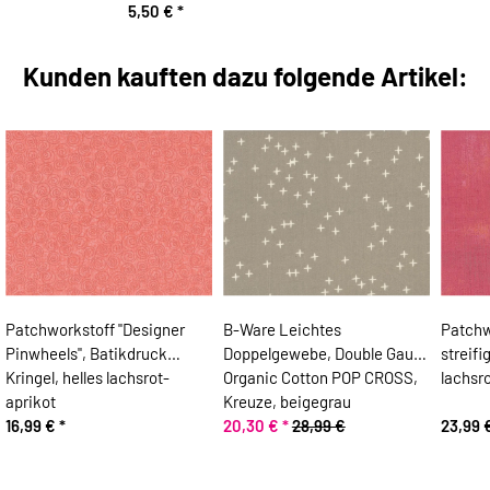
5,50 €
*
Kunden kauften dazu folgende Artikel:
Patchworkstoff "Designer
B-Ware Leichtes
Patchw
Pinwheels", Batikdruck
Doppelgewebe, Double Gauze
streifi
Kringel, helles lachsrot-
Organic Cotton POP CROSS,
lachsr
aprikot
Kreuze, beigegrau
16,99 €
*
20,30 €
*
28,99 €
23,99 