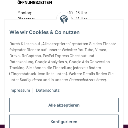
ÖFFNUNGSZEITEN
Montag:
10 - 16 Uhr
Dienstag:
10 - 16 Uhr
Mittwoch:
10 - 18 Uhr
Donnerstag:
10 - 18 Uhr
Wie wir Cookies & Co nutzen
Freitag:
10 - 18 Uhr
Durch Klicken auf „Alle akzeptieren“ gestatten Sie den Einsatz
Samstag:
10 - 14 Uhr
folgender Dienste auf unserer Website: YouTube, Vimeo,
Unser Service
Brevo, ReCaptcha, PayPal Express Checkout und
Ratenzahlung, Google Analytics 4, Google Ads Conversion
Tracking. Sie können die Einstellung jederzeit ändern
Rechtliches
(Fingerabdruck-Icon links unten). Weitere Details finden Sie
unter
Konfigurieren
und in unserer
Datenschutzerklärung
.
Impressum
|
Datenschutz
Alle akzeptieren
Konfigurieren