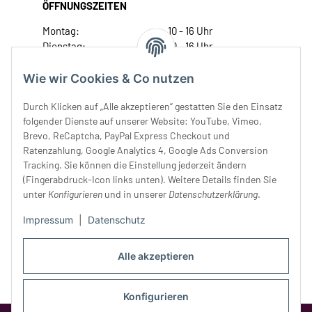
ÖFFNUNGSZEITEN
Montag:
10 - 16 Uhr
Dienstag:
10 - 16 Uhr
Mittwoch:
10 - 18 Uhr
Donnerstag:
10 - 18 Uhr
Wie wir Cookies & Co nutzen
Freitag:
10 - 18 Uhr
Durch Klicken auf „Alle akzeptieren“ gestatten Sie den Einsatz
Samstag:
10 - 14 Uhr
folgender Dienste auf unserer Website: YouTube, Vimeo,
Unser Service
Brevo, ReCaptcha, PayPal Express Checkout und
Ratenzahlung, Google Analytics 4, Google Ads Conversion
Tracking. Sie können die Einstellung jederzeit ändern
Rechtliches
(Fingerabdruck-Icon links unten). Weitere Details finden Sie
unter
Konfigurieren
und in unserer
Datenschutzerklärung
.
Impressum
|
Datenschutz
Alle akzeptieren
Konfigurieren