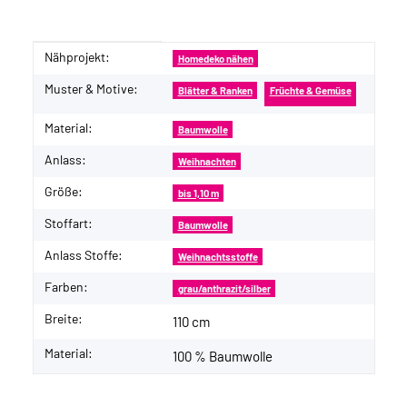
Nähprojekt:
Produkteigenschaft
Wert
Homedeko nähen
Muster & Motive:
Blätter & Ranken
Früchte & Gemüse
Material:
Baumwolle
Anlass:
Weihnachten
Größe:
bis 1,10 m
Stoffart:
Baumwolle
Anlass Stoffe:
Weihnachtsstoffe
Farben:
grau/anthrazit/silber
Breite:
110 cm
Material:
100 % Baumwolle