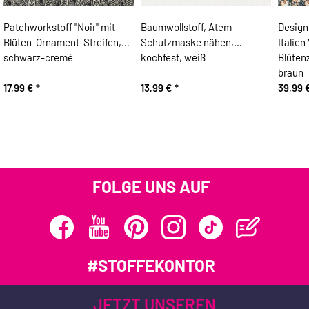
Patchworkstoff "Noir" mit
Baumwollstoff, Atem-
Design
Blüten-Ornament-Streifen,
Schutzmaske nähen,
Italie
schwarz-cremé
kochfest, weiß
Blüten
braun
17,99 €
*
13,99 €
*
39,99 
FOLGE UNS AUF
#STOFFEKONTOR
JETZT UNSEREN