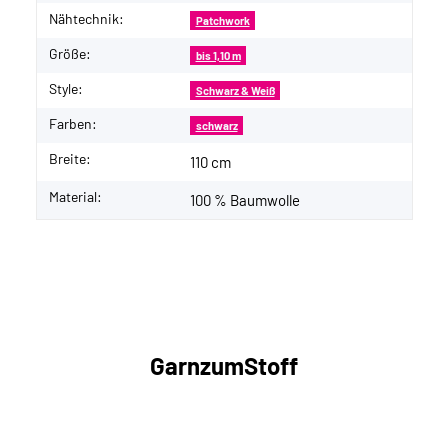
Nähtechnik:
Patchwork
Größe:
bis 1,10 m
Style:
Schwarz & Weiß
Farben:
schwarz
Breite:
110 cm
Material:
100 % Baumwolle
GarnzumStoff