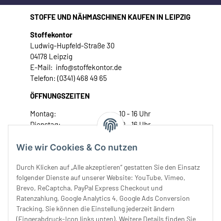
STOFFE UND NÄHMASCHINEN KAUFEN IN LEIPZIG
Stoffekontor
Ludwig-Hupfeld-Straße 30
04178 Leipzig
E-Mail: info@stoffekontor.de
Telefon: (0341) 468 49 65
ÖFFNUNGSZEITEN
Montag:
10 - 16 Uhr
Dienstag:
10 - 16 Uhr
Mittwoch:
10 - 18 Uhr
Donnerstag:
10 - 18 Uhr
Wie wir Cookies & Co nutzen
Freitag:
10 - 18 Uhr
Durch Klicken auf „Alle akzeptieren“ gestatten Sie den Einsatz
Samstag:
10 - 14 Uhr
folgender Dienste auf unserer Website: YouTube, Vimeo,
Unser Service
Brevo, ReCaptcha, PayPal Express Checkout und
Ratenzahlung, Google Analytics 4, Google Ads Conversion
Tracking. Sie können die Einstellung jederzeit ändern
Rechtliches
(Fingerabdruck-Icon links unten). Weitere Details finden Sie