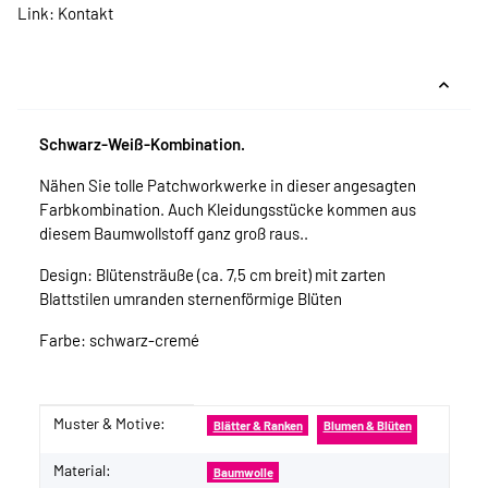
Link:
Kontakt
Schwarz-Weiß-Kombination.
Nähen Sie tolle Patchworkwerke in dieser angesagten
Farbkombination. Auch Kleidungsstücke kommen aus
diesem Baumwollstoff ganz groß raus..
Design: Blütensträuße (ca. 7,5 cm breit) mit zarten
Blattstilen umranden sternenförmige Blüten
Farbe: schwarz-cremé
Muster & Motive:
Produkteigenschaft
Wert
Blätter & Ranken
Blumen & Blüten
Material:
Baumwolle