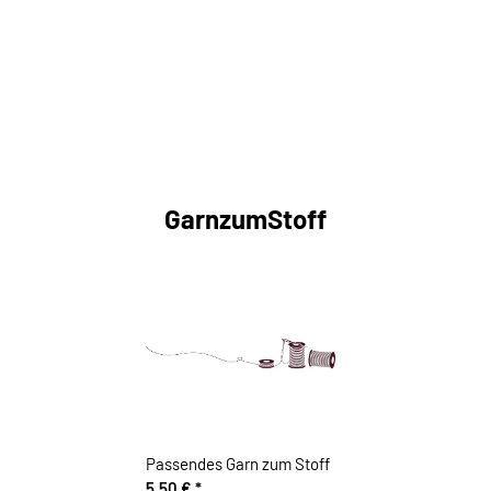
GarnzumStoff
Passendes Garn zum Stoff
5,50 €
*