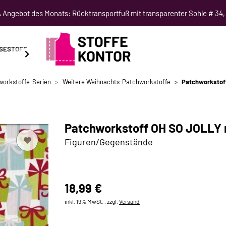
Angebot des Monats: Rücktransportfuß mit transparenter Sohle # 34,
SESTOFF
SCHNITTMUSTER
NÄHKURSE
SALE
workstoffe-Serien
Weitere Weihnachts-Patchworkstoffe
Patchworkstof
Patchworkstoff OH SO JOLLY 
Figuren/Gegenstände
18,99 €
inkl. 19% MwSt. , zzgl.
Versand