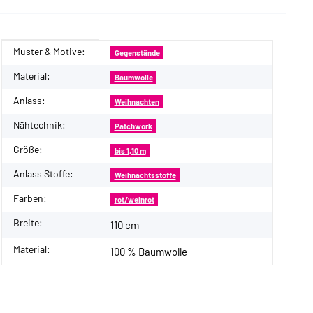
Muster & Motive:
Produkteigenschaft
Wert
Gegenstände
Material:
Baumwolle
Anlass:
Weihnachten
Nähtechnik:
Patchwork
Größe:
bis 1,10 m
Anlass Stoffe:
Weihnachtsstoffe
Farben:
rot/weinrot
Breite:
110 cm
Material:
100 % Baumwolle