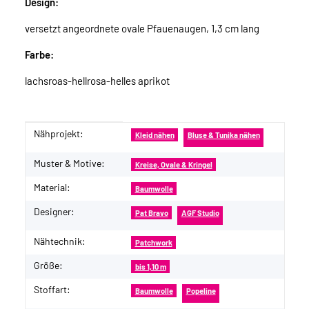
Design:
versetzt angeordnete ovale Pfauenaugen, 1,3 cm lang
Farbe:
lachsroas-hellrosa-helles aprikot
Nähprojekt:
Produkteigenschaft
Wert
Kleid nähen
Bluse & Tunika nähen
Muster & Motive:
Kreise, Ovale & Kringel
Material:
Baumwolle
Designer:
Pat Bravo
AGF Studio
Nähtechnik:
Patchwork
Größe:
bis 1,10 m
Stoffart:
Baumwolle
Popeline