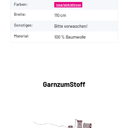
Farben:
rosa/pink/altrosa
Breite:
110 cm
Sonstiges:
Bitte vorwaschen!
Material:
100 % Baumwolle
GarnzumStoff