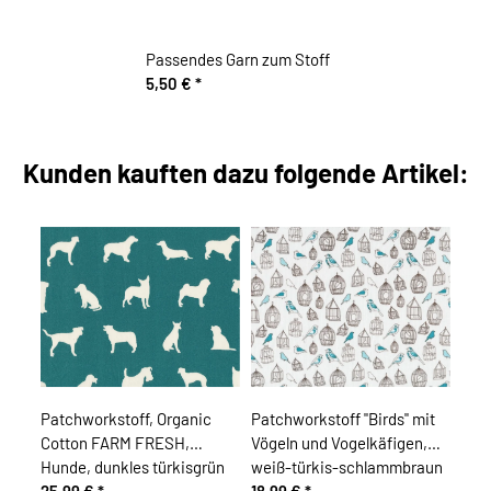
Passendes Garn zum Stoff
5,50 €
*
Kunden kauften dazu folgende Artikel:
Patchworkstoff, Organic
Patchworkstoff "Birds" mit
Cotton FARM FRESH,
Vögeln und Vogelkäfigen,
Hunde, dunkles türkisgrün
weiß-türkis-schlammbraun
25,99 €
*
18,99 €
*