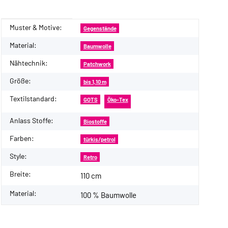
Muster & Motive:
Produkteigenschaft
Wert
Gegenstände
Material:
Baumwolle
Nähtechnik:
Patchwork
Größe:
bis 1,10 m
Textilstandard:
GOTS
Öko-Tex
Anlass Stoffe:
Biostoffe
Farben:
türkis/petrol
Style:
Retro
Breite:
110 cm
Material:
100 % Baumwolle