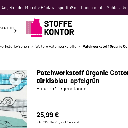
Angebot des Monats: Rücktransportfuß mit transparenter Sohle # 34,
SESTOFF
SCHNITTMUSTER
NÄHKURSE
SALE
workstoffe-Serien
Weitere Patchworkstoffe
Patchworkstoff Organic Co
Patchworkstoff Organic Cott
türkisblau-apfelgrün
Figuren/Gegenstände
25,99 €
inkl. 19% MwSt. , zzgl.
Versand