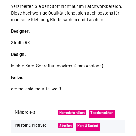
Verarbeiten Sie den Stoff nicht nur im Patchworkbereich.
Diese hochwertige Qualität eignet sich auch bestens für
modische Kleidung, Kindersachen und Taschen.
Designer:
Studio RK
Design:
leichte Karo-Schraffur (maximal 4 mm Abstand)
Farbe:
creme-gold metallic-weiß
Nähprojekt:
Produkteigenschaft
Wert
Homedeko nähen
Taschen nähen
Muster & Motive:
Streifen
Karo & Kariert