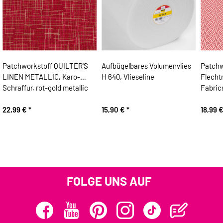
Patchworkstoff QUILTER'S
Aufbügelbares Volumenvlies
Patchw
LINEN METALLIC, Karo-
H 640, Vlieseline
Flecht
Schraffur, rot-gold metallic
Fabric
22,99 €
*
15,90 €
*
18,99 
FOLGE UNS AUF