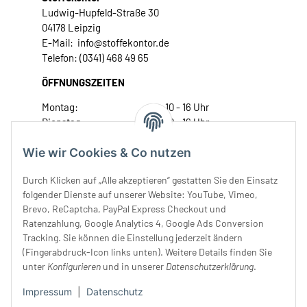
Ludwig-Hupfeld-Straße 30
04178 Leipzig
E-Mail: info@stoffekontor.de
Telefon: (0341) 468 49 65
ÖFFNUNGSZEITEN
Montag:
10 - 16 Uhr
Dienstag:
10 - 16 Uhr
Mittwoch:
10 - 18 Uhr
Wie wir Cookies & Co nutzen
Donnerstag:
10 - 18 Uhr
Freitag:
10 - 18 Uhr
Durch Klicken auf „Alle akzeptieren“ gestatten Sie den Einsatz
Samstag:
10 - 14 Uhr
folgender Dienste auf unserer Website: YouTube, Vimeo,
Unser Service
Brevo, ReCaptcha, PayPal Express Checkout und
Ratenzahlung, Google Analytics 4, Google Ads Conversion
Tracking. Sie können die Einstellung jederzeit ändern
Rechtliches
(Fingerabdruck-Icon links unten). Weitere Details finden Sie
unter
Konfigurieren
und in unserer
Datenschutzerklärung
.
Impressum
|
Datenschutz