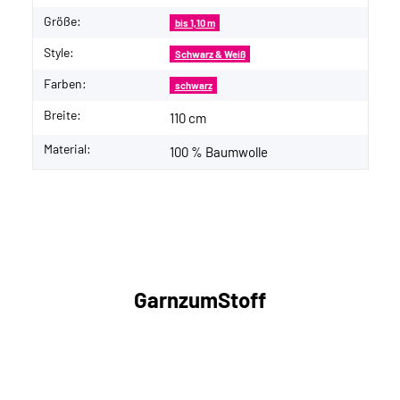
Größe:
bis 1,10 m
Style:
Schwarz & Weiß
Farben:
schwarz
Breite:
110 cm
Material:
100 % Baumwolle
GarnzumStoff