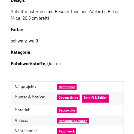
Design:
Schnittmusterteile mit Beschriftung und Zahlen (z. B. Teil
14 ca. 20,5 cm breit)
Farbe:
schwarz-weiß
Kategorie:
Patchworkstoffe
, Quilten
Nähprojekt:
Produkteigenschaft
Wert
Nähzimmer
Muster & Motive:
Gegenstände
Schrift & Zahlen
Material:
Baumwolle
Anlass:
Handarbeit & nähen
Nähtechnik:
Patchwork