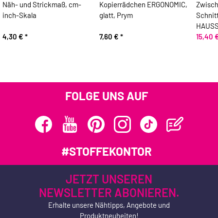
Näh- und Strickmaß, cm-
Kopierrädchen ERGONOMIC,
Zwisc
inch-Skala
glatt, Prym
Schnit
HAUS
4,30 €
*
7,60 €
*
15,40 
FOLGE UNS AUF
#STOFFEKONTOR
JETZT UNSEREN
NEWSLETTER ABONIEREN.
Erhalte unsere Nähtipps, Angebote und
Produktneuheiten!