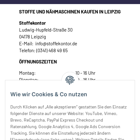
STOFFE UND NÄHMASCHINEN KAUFEN IN LEIPZIG
Stoffekontor
Ludwig-Hupfeld-Straße 30
04178 Leipzig
E-Mail: info@stoffekontor.de
Telefon: (0341) 468 49 65
ÖFFNUNGSZEITEN
Montag:
10 - 16 Uhr
Dienstag:
10 - 16 Uhr
Mittwoch:
10 - 18 Uhr
Donnerstag:
10 - 18 Uhr
Wie wir Cookies & Co nutzen
Freitag:
10 - 18 Uhr
Durch Klicken auf „Alle akzeptieren“ gestatten Sie den Einsatz
Samstag:
10 - 14 Uhr
folgender Dienste auf unserer Website: YouTube, Vimeo,
Unser Service
Brevo, ReCaptcha, PayPal Express Checkout und
Ratenzahlung, Google Analytics 4, Google Ads Conversion
Tracking. Sie können die Einstellung jederzeit ändern
Rechtliches
(Fingerabdruck-Icon links unten). Weitere Details finden Sie