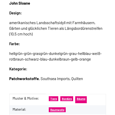
John Sloane
Design:
amerikanisches Landsschaftsidyll mit Farmhäusern,
Gärten und glücklichen Tieren als Längsbordürenstreifen
(10,5 cm hoch)
Farbe:
hellgrün-grün-grasgrün-dunkelgrün-grau-hellblau-weiß-
rotbraun-schwarz-blau-dunkelbraun-gelb-orange
Kategorie:
Patchworkstoffe
, Southsea Imports, Quilten
Muster & Motive:
Produkteigenschaft
Wert
Tiere
Bordüre
Bäume
Material:
Baumwolle