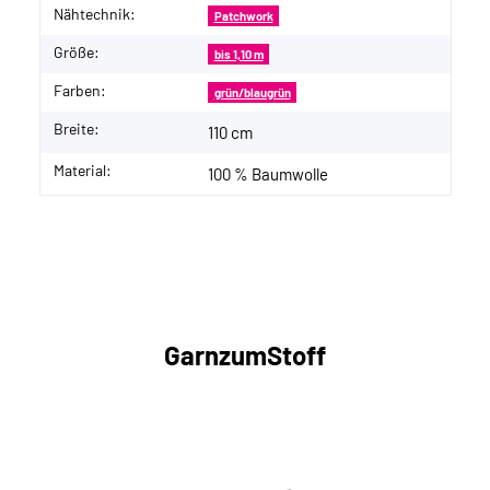
Nähtechnik:
Patchwork
Größe:
bis 1,10 m
Farben:
grün/blaugrün
Breite:
110 cm
Material:
100 % Baumwolle
GarnzumStoff