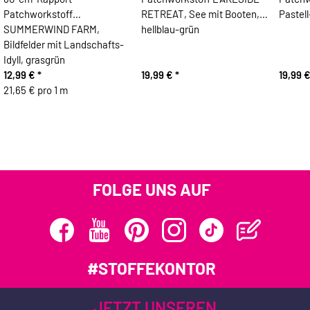
Patchworkstoff
RETREAT, See mit Booten,
Pastell
SUMMERWIND FARM,
hellblau-grün
Bildfelder mit Landschafts-
Idyll, grasgrün
12,99 €
*
19,99 €
*
19,99 
21,65 € pro 1 m
FOLGE UNS AUF
#STOFFEKONTOR
JETZT UNSEREN