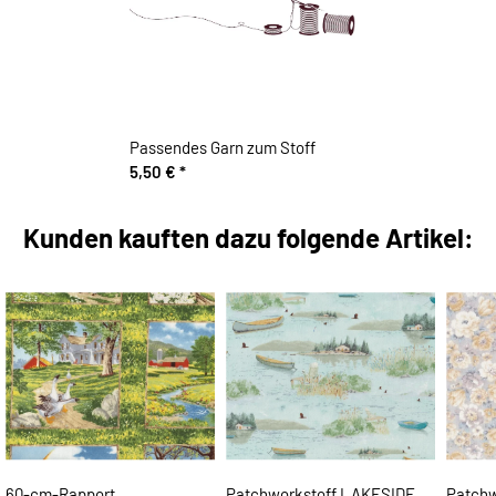
Passendes Garn zum Stoff
5,50 €
*
Kunden kauften dazu folgende Artikel:
60-cm-Rapport
Patchworkstoff LAKESIDE
Patchw