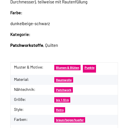
Durchmesser), teilweise mit Rautenfüllung
Farbe:
dunkelbeige-schwarz
Kategorie:
Patchworkstoffe
, Quilten
Muster & Motive:
Produkteigenschaft
Wert
Blumen & Blüten
Punkte
Material:
Baumwolle
Nähtechnik:
Patchwork
Größe:
bis 1,10 m
Style:
Retro
Farben:
braun/beige/kupfer