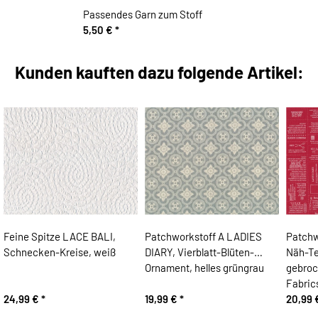
Passendes Garn zum Stoff
5,50 €
*
Kunden kauften dazu folgende Artikel:
Feine Spitze LACE BALI,
Patchworkstoff A LADIES
Patchw
Schnecken-Kreise, weiß
DIARY, Vierblatt-Blüten-
Näh-Te
Ornament, helles grüngrau
gebroc
Fabric
24,99 €
*
19,99 €
*
20,99