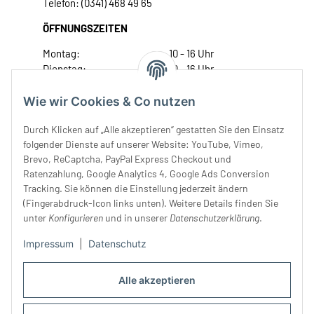
Telefon: (0341) 468 49 65
ÖFFNUNGSZEITEN
Montag:
10 - 16 Uhr
Dienstag:
10 - 16 Uhr
Mittwoch:
10 - 18 Uhr
Donnerstag:
10 - 18 Uhr
Wie wir Cookies & Co nutzen
Freitag:
10 - 18 Uhr
Durch Klicken auf „Alle akzeptieren“ gestatten Sie den Einsatz
Samstag:
10 - 14 Uhr
folgender Dienste auf unserer Website: YouTube, Vimeo,
Unser Service
Brevo, ReCaptcha, PayPal Express Checkout und
Ratenzahlung, Google Analytics 4, Google Ads Conversion
Tracking. Sie können die Einstellung jederzeit ändern
Rechtliches
(Fingerabdruck-Icon links unten). Weitere Details finden Sie
unter
Konfigurieren
und in unserer
Datenschutzerklärung
.
Impressum
|
Datenschutz
Alle akzeptieren