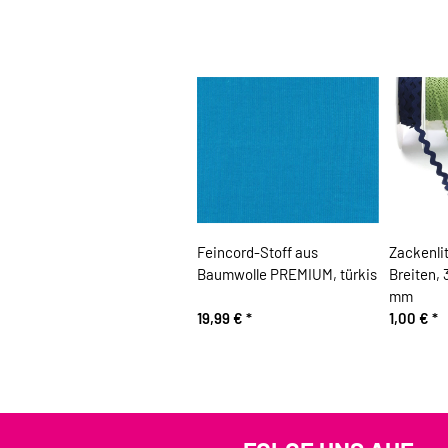
Feincord-Stoff aus
Zackenli
Baumwolle PREMIUM, türkis
Breiten, 
mm
19,99 €
*
1,00 €
*