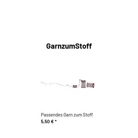
GarnzumStoff
Passendes Garn zum Stoff
5,50 €
*