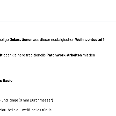
melige
Dekorationen
aus dieser nostalgischen
Weihnachtsstoff
-
lt
oder kleinere traditionelle
Patchwork-Arbeiten
mit den
rs Basic
.
e und Ringe (9 mm Durchmesser)
blau-hellblau-weiß-helles türkis