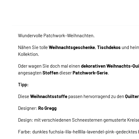
Wundervolle Patchwork-Weihnachten.
Nähen Sie tolle
Weihnachtsgeschenke
,
Tischdekos
und hei
Kollektion.
Oder wagen Sie doch mal einen
dekorativen Weihnachts-Qui
angesagten
Stoffen
dieser
Patchwork-Serie
.
Tipp:
Diese
Weihnachtsstoffe
passen hervorragend zu den
Quilte
Designer:
Ro Gregg
Design: mit verschiedenen Schneesternen gemusterte Kreis
Farbe: dunkles fuchsia-lila-helllila-lavendel-pink-gedecktes 