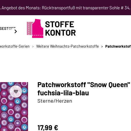
Angebot des Monats: Rücktransportfuß mit transparenter Sohle # 34,
SESTOFF
SCHNITTMUSTER
NÄHKURSE
SALE
workstoffe-Serien
Weitere Weihnachts-Patchworkstoffe
Patchworkstoff
Patchworkstoff "Snow Queen" 
fuchsia-lila-blau
Sterne/Herzen
17,99 €