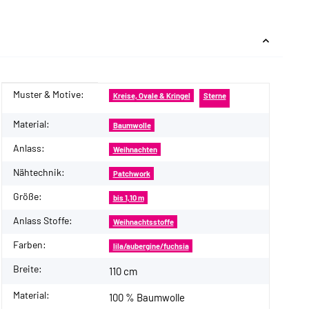
Muster & Motive:
Produkteigenschaft
Wert
Kreise, Ovale & Kringel
Sterne
Material:
Baumwolle
Anlass:
Weihnachten
Nähtechnik:
Patchwork
Größe:
bis 1,10 m
Anlass Stoffe:
Weihnachtsstoffe
Farben:
lila/aubergine/fuchsia
Breite:
110 cm
Material:
100 % Baumwolle