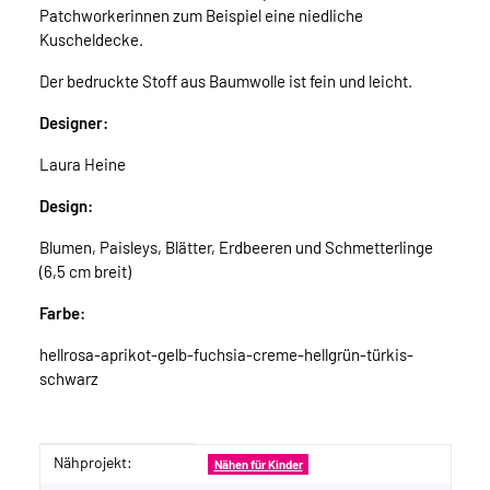
Patchworkerinnen zum Beispiel eine niedliche
Kuscheldecke.
Der bedruckte Stoff aus Baumwolle ist fein und leicht.
Designer:
Laura Heine
Design:
Blumen, Paisleys, Blätter, Erdbeeren und Schmetterlinge
(6,5 cm breit)
Farbe:
hellrosa-aprikot-gelb-fuchsia-creme-hellgrün-türkis-
schwarz
Nähprojekt:
Produkteigenschaft
Wert
Nähen für Kinder