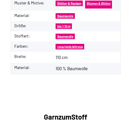
Muster & Motive:
Blätter & Ranken
Blumen & Blüten
Material:
Baumwolle
Größe:
bis 1,10 m
Stoffart:
Baumwolle
Farben:
rosa/pink/altrosa
Breite:
110 cm
Material:
100 % Baumwolle
GarnzumStoff