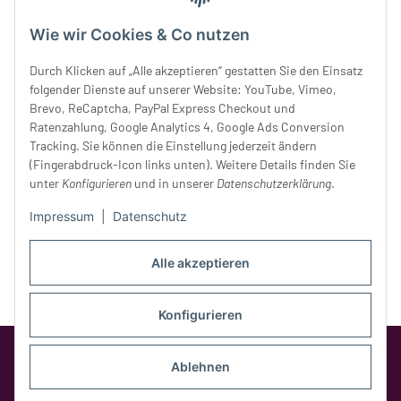
Mittwoch:
10 - 18 Uhr
Wie wir Cookies & Co nutzen
Donnerstag:
10 - 18 Uhr
Freitag:
10 - 18 Uhr
Durch Klicken auf „Alle akzeptieren“ gestatten Sie den Einsatz
Samstag:
10 - 14 Uhr
folgender Dienste auf unserer Website: YouTube, Vimeo,
Unser Service
Brevo, ReCaptcha, PayPal Express Checkout und
Ratenzahlung, Google Analytics 4, Google Ads Conversion
Tracking. Sie können die Einstellung jederzeit ändern
Rechtliches
(Fingerabdruck-Icon links unten). Weitere Details finden Sie
unter
Konfigurieren
und in unserer
Datenschutzerklärung
.
Impressum
|
Datenschutz
Alle akzeptieren
Konfigurieren
Google Analytics deaktivieren
Status:
Opt-Out-Cookie ist nicht gesetzt
Ablehnen
(Tracking aktiv)
* Alle Preise inkl. gesetzlicher MwSt.,