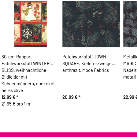
60-cm-Rapport
Patchworkstoff TOWN
Metall
Patchworkstoff WINTER
SQUARE, Kiefern-Zweige,
MAGIC
BLISS, weihnachtliche
anthrazit, Moda Fabrics
Nadelz
Bildfelder mit
metalli
Schneemännern, dunkelrot-
helles olive
12,99 €
*
20,99 €
*
22,99 
21,65 € pro 1 m