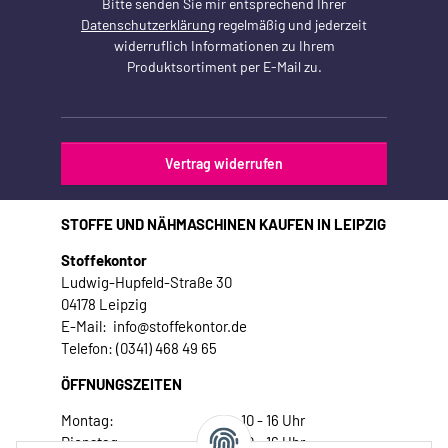
Bitte senden Sie mir entsprechend Ihrer
Datenschutzerklärung
regelmäßig und jederzeit
widerruflich Informationen zu Ihrem
Produktsortiment per E-Mail zu.
Vertrag widerrufen
STOFFE UND NÄHMASCHINEN KAUFEN IN LEIPZIG
Stoffekontor
Ludwig-Hupfeld-Straße 30
04178 Leipzig
E-Mail: info@stoffekontor.de
Telefon: (0341) 468 49 65
ÖFFNUNGSZEITEN
Montag:
10 - 16 Uhr
Dienstag:
10 - 16 Uhr