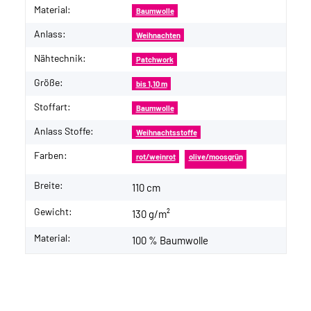
Material:
Baumwolle
Anlass:
Weihnachten
Nähtechnik:
Patchwork
Größe:
bis 1,10 m
Stoffart:
Baumwolle
Anlass Stoffe:
Weihnachtsstoffe
Farben:
rot/weinrot
olive/moosgrün
Breite:
110 cm
Gewicht:
130 g/m²
Material:
100 % Baumwolle