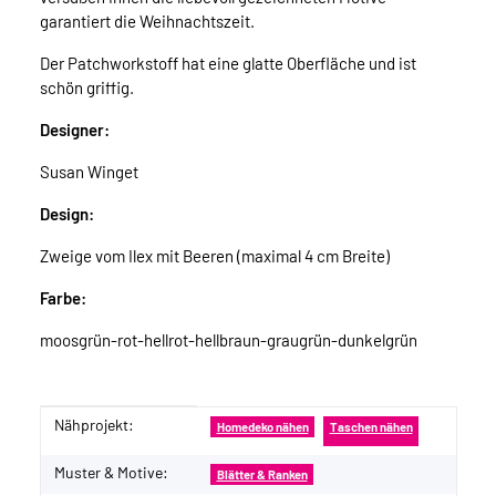
garantiert die Weihnachtszeit.
Der Patchworkstoff hat eine glatte Oberfläche und ist
schön griffig.
Designer:
Susan Winget
Design:
Zweige vom Ilex mit Beeren (maximal 4 cm Breite)
Farbe:
moosgrün-rot-hellrot-hellbraun-graugrün-dunkelgrün
Nähprojekt:
Produkteigenschaft
Wert
Homedeko nähen
Taschen nähen
Muster & Motive:
Blätter & Ranken