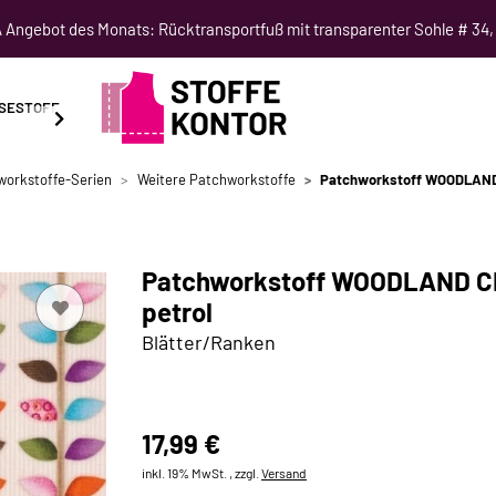
Angebot des Monats: Rücktransportfuß mit transparenter Sohle # 34,
SESTOFF
SCHNITTMUSTER
NÄHKURSE
SALE
workstoffe-Serien
Weitere Patchworkstoffe
Patchworkstoff WOODLAND C
Patchworkstoff WOODLAND CRI
petrol
Blätter/Ranken
17,99 €
inkl. 19% MwSt. , zzgl.
Versand