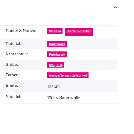
Muster & Motive:
Produkteigenschaft
Wert
Streifen
Blätter & Ranken
Material:
Baumwolle
Nähtechnik:
Patchwork
Größe:
bis 1,10 m
Farben:
orange/terracotta/aprikot
Breite:
110 cm
Material:
100 % Baumwolle