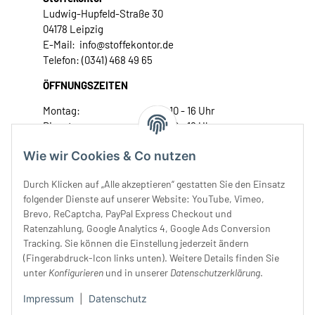
Ludwig-Hupfeld-Straße 30
04178 Leipzig
E-Mail: info@stoffekontor.de
Telefon: (0341) 468 49 65
ÖFFNUNGSZEITEN
Montag:
10 - 16 Uhr
Dienstag:
10 - 16 Uhr
Mittwoch:
10 - 18 Uhr
Wie wir Cookies & Co nutzen
Donnerstag:
10 - 18 Uhr
Freitag:
10 - 18 Uhr
Durch Klicken auf „Alle akzeptieren“ gestatten Sie den Einsatz
Samstag:
10 - 14 Uhr
folgender Dienste auf unserer Website: YouTube, Vimeo,
Brevo, ReCaptcha, PayPal Express Checkout und
Unser Service
Ratenzahlung, Google Analytics 4, Google Ads Conversion
Tracking. Sie können die Einstellung jederzeit ändern
Rechtliches
(Fingerabdruck-Icon links unten). Weitere Details finden Sie
unter
Konfigurieren
und in unserer
Datenschutzerklärung
.
Impressum
|
Datenschutz