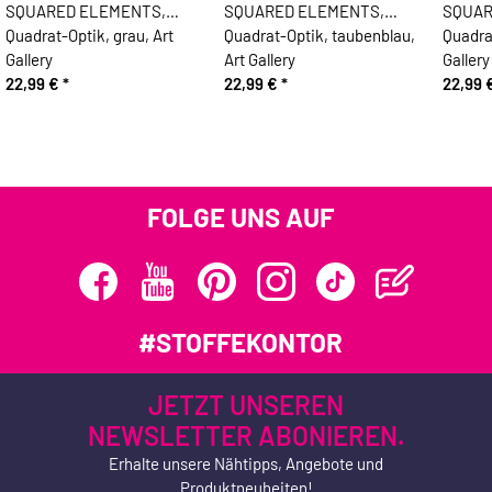
SQUARED ELEMENTS,
SQUARED ELEMENTS,
SQUAR
Quadrat-Optik, grau, Art
Quadrat-Optik, taubenblau,
Quadrat
Gallery
Art Gallery
Gallery
22,99 €
*
22,99 €
*
22,99 
FOLGE UNS AUF
#STOFFEKONTOR
JETZT UNSEREN
NEWSLETTER ABONIEREN.
Erhalte unsere Nähtipps, Angebote und
Produktneuheiten!