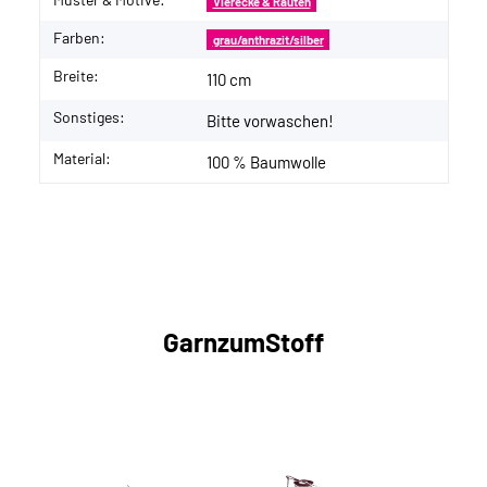
Vierecke & Rauten
Farben:
grau/anthrazit/silber
Breite:
110 cm
Sonstiges:
Bitte vorwaschen!
Material:
100 % Baumwolle
GarnzumStoff