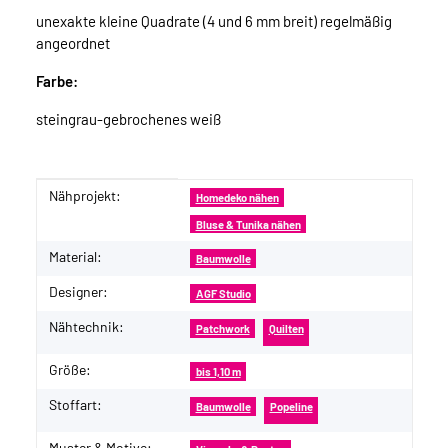
unexakte kleine Quadrate (4 und 6 mm breit) regelmäßig
angeordnet
Farbe:
steingrau-gebrochenes weiß
Nähprojekt:
Produkteigenschaft
Wert
Homedeko nähen
Bluse & Tunika nähen
Material:
Baumwolle
Designer:
AGF Studio
Nähtechnik:
Patchwork
Quilten
Größe:
bis 1,10 m
Stoffart:
Baumwolle
Popeline
Muster & Motive: