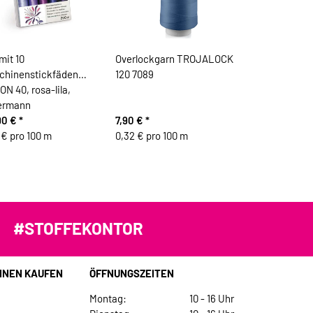
mit 10
Overlockgarn TROJALOCK
chinenstickfäden
120 7089
N 40, rosa-lila,
ermann
90 €
*
7,90 €
*
 € pro 100 m
0,32 € pro 100 m
#STOFFEKONTOR
INEN KAUFEN
ÖFFNUNGSZEITEN
Montag:
10 - 16 Uhr