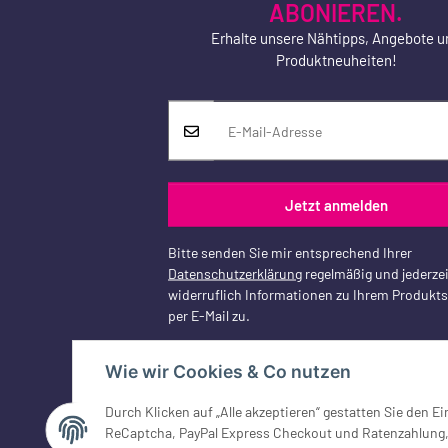
ABONIEREN.
Erhalte unsere Nähtipps, Angebote u
Produktneuheiten!
Jetzt anmelden
Bitte senden Sie mir entsprechend Ihrer
Datenschutzerklärung
regelmäßig und jederzei
widerruflich Informationen zu Ihrem Produkt
per E-Mail zu.
Wie wir Cookies & Co nutzen
Durch Klicken auf „Alle akzeptieren“ gestatten Sie den 
Vertrag widerrufen
ReCaptcha, PayPal Express Checkout und Ratenzahlung, G