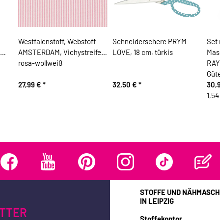
Westfalenstoff, Webstoff
Schneiderschere PRYM
Set 
AMSTERDAM, Vichystreifen,
LOVE, 18 cm, türkis
Mas
rosa-wollweiß
RAYO
Güt
27,99 €
*
32,50 €
*
30,
1,54
STOFFE UND NÄHMASCH
IN LEIPZIG
TTER
Stoffekontor