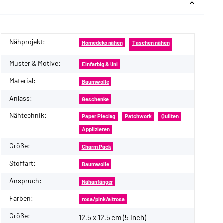
Nähprojekt:
Produkteigenschaft
Wert
Homedeko nähen
Taschen nähen
Muster & Motive:
Einfarbig & Uni
Material:
Baumwolle
Anlass:
Geschenke
Nähtechnik:
Paper Piecing
Patchwork
Quilten
Applizieren
Größe:
Charm Pack
Stoffart:
Baumwolle
Anspruch:
Nähanfänger
Farben:
rosa/pink/altrosa
Größe:
12,5 x 12,5 cm (5 inch)