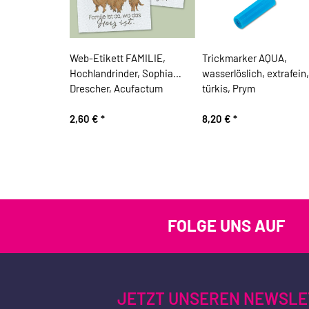
Web-Etikett FAMILIE,
Trickmarker AQUA,
Hochlandrinder, Sophia
wasserlöslich, extrafein,
Drescher, Acufactum
türkis, Prym
2,60 €
*
8,20 €
*
FOLGE UNS AUF
JETZT UNSEREN NEWSLE