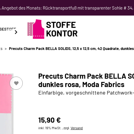
Angebot des Monats: Rücktransportfuß mit transparenter Sohle # 34,
SESTOFF
SCHNITTMUSTER
NÄHKURSE
SALE
ts
Precuts Charm Pack BELLA SOLIDS, 12,5 x 12,5 cm, 42 Quadrate, dunkles
Precuts Charm Pack BELLA SOL
dunkles rosa, Moda Fabrics
Einfarbige, vorgeschnittene Patchwork-Q
15,90 €
inkl. 19% MwSt. , zzgl.
Versand