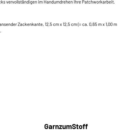
cks vervollständigen im Handumdrehen Ihre Patchworkarbeit.
ansender Zackenkante, 12,5 cm x 12,5 cm (= ca. 0,65 m x 1,00 m
.
GarnzumStoff