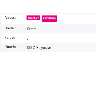
Anlass:
Produkteigenschaft
Wert
Hochzeit
Festliches
Breite:
10 mm
Farben:
8
Material:
100 % Polyester