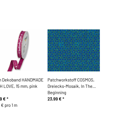
m Dekoband HANDMADE
Patchworkstoff COSMOS,
H LOVE, 15 mm, pink
Dreiecks-Mosaik, In The
Beginning
99 €
*
23,99 €
*
 € pro 1 m