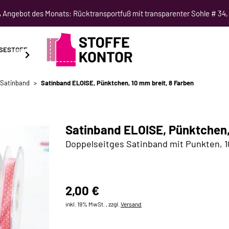
Angebot des Monats: Rücktransportfuß mit transparenter Sohle # 34,
SESTOFF
SCHNITTMUSTER
NÄHKURSE
SALE
Satinband
Satinband ELOISE, Pünktchen, 10 mm breit, 8 Farben
Satinband ELOISE, Pünktchen,
Doppelseitges Satinband mit Punkten, 1
2,00 €
inkl. 19% MwSt. , zzgl.
Versand