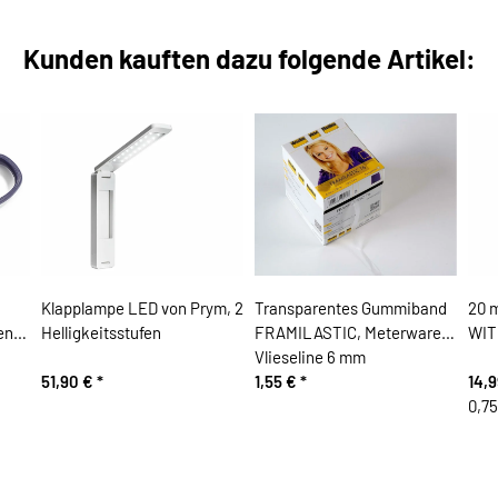
Kunden kauften dazu folgende Artikel:
Klapplampe LED von Prym, 2
Transparentes Gummiband
20 
en,
Helligkeitsstufen
FRAMILASTIC, Meterware,
WIT
Vlieseline 6 mm
51,90 €
*
1,55 €
*
14,
0,75