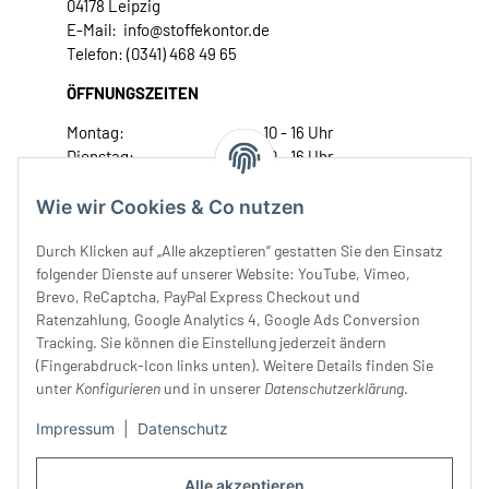
04178 Leipzig
E-Mail: info@stoffekontor.de
Telefon: (0341) 468 49 65
ÖFFNUNGSZEITEN
Montag:
10 - 16 Uhr
Dienstag:
10 - 16 Uhr
Mittwoch:
10 - 18 Uhr
Donnerstag:
10 - 18 Uhr
Wie wir Cookies & Co nutzen
Freitag:
10 - 18 Uhr
Durch Klicken auf „Alle akzeptieren“ gestatten Sie den Einsatz
Samstag:
10 - 14 Uhr
folgender Dienste auf unserer Website: YouTube, Vimeo,
Unser Service
Brevo, ReCaptcha, PayPal Express Checkout und
Ratenzahlung, Google Analytics 4, Google Ads Conversion
Tracking. Sie können die Einstellung jederzeit ändern
Rechtliches
(Fingerabdruck-Icon links unten). Weitere Details finden Sie
unter
Konfigurieren
und in unserer
Datenschutzerklärung
.
Impressum
|
Datenschutz
Alle akzeptieren