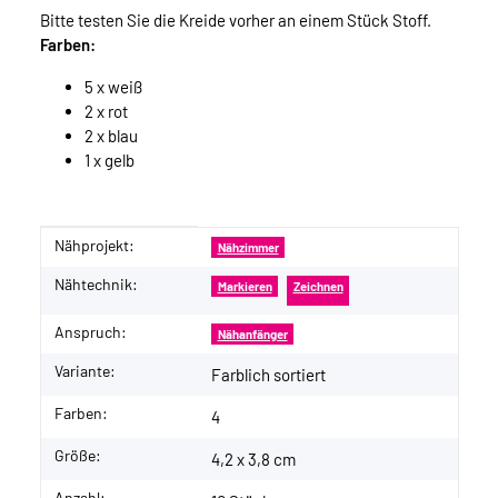
Bitte testen Sie die Kreide vorher an einem Stück Stoff.
Farben:
5 x weiß
2 x rot
2 x blau
1 x gelb
Nähprojekt:
Produkteigenschaft
Wert
Nähzimmer
Nähtechnik:
Markieren
Zeichnen
Anspruch:
Nähanfänger
Variante:
Farblich sortiert
Farben:
4
Größe:
4,2 x 3,8 cm
Anzahl: