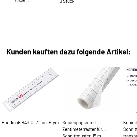
10 Stück
Kunden kauften dazu folgende Artikel:
Handmaß BASIC, 21 cm, Prym
Seidenpapier mit
Kopier
Zentimeterraster für
Schnitt
Schnittmuster, 15 m
transp