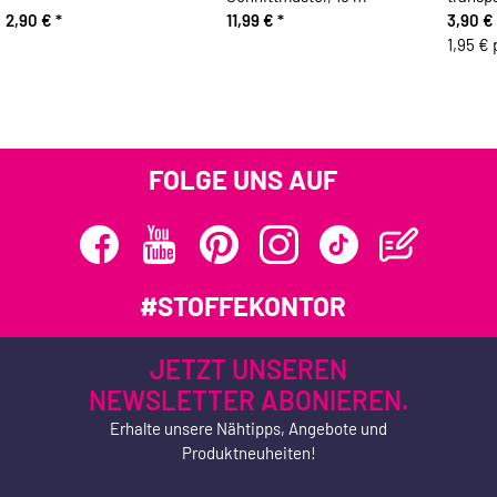
2,90 €
*
11,99 €
*
3,90 €
1,95 € 
FOLGE UNS AUF
#STOFFEKONTOR
JETZT UNSEREN
NEWSLETTER ABONIEREN.
Erhalte unsere Nähtipps, Angebote und
Produktneuheiten!