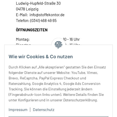
Ludwig-Hupfeld-Straße 30
04178 Leipzig
E-Mail: info@stoffekontor.de
Telefon: (0341) 468 49 65
ÖFFNUNGSZEITEN
Montag:
10 - 16 Uhr
Dienstag:
10 - 16 Uhr
Mittwoch:
10 - 18 Uhr
Wie wir Cookies & Co nutzen
Donnerstag:
10 - 18 Uhr
Freitag:
10 - 18 Uhr
Durch Klicken auf „Alle akzeptieren“ gestatten Sie den Einsatz
Samstag:
10 - 14 Uhr
folgender Dienste auf unserer Website: YouTube, Vimeo,
Unser Service
Brevo, ReCaptcha, PayPal Express Checkout und
Ratenzahlung, Google Analytics 4, Google Ads Conversion
Tracking. Sie können die Einstellung jederzeit ändern
Rechtliches
(Fingerabdruck-Icon links unten). Weitere Details finden Sie
unter
Konfigurieren
und in unserer
Datenschutzerklärung
.
Impressum
|
Datenschutz