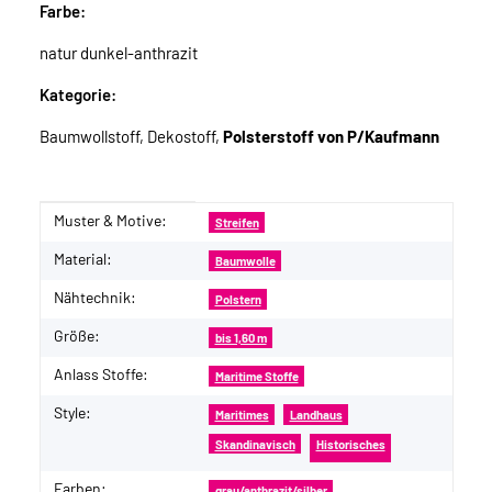
Farbe:
natur dunkel-anthrazit
Kategorie:
Baumwollstoff, Dekostoff,
Polsterstoff von P/Kaufmann
Muster & Motive:
Produkteigenschaft
Wert
Streifen
Material:
Baumwolle
Nähtechnik:
Polstern
Größe:
bis 1,60 m
Anlass Stoffe:
Maritime Stoffe
Style:
Maritimes
Landhaus
Skandinavisch
Historisches
Farben:
grau/anthrazit/silber