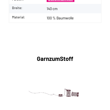
Breite:
140 cm
Material:
100 % Baumwolle
GarnzumStoff