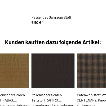
Passendes Garn zum Stoff
5,50 €
*
Kunden kauften dazu folgende Artikel:
lienischer Seiden-
Italienischer Seiden-
Patchworkstoff-We
f PRADAS,
Taftstoff RAMIRO,
CENTENARY, Karo-
end, gold-olivbraun
changierend, bronze-braun
schlammbraun