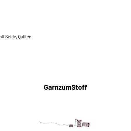
it Seide, Quilten
GarnzumStoff