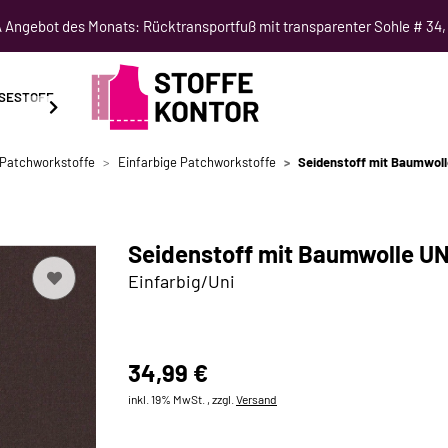
Angebot des Monats: Rücktransportfuß mit transparenter Sohle # 34,
SESTOFF
SCHNITTMUSTER
NÄHKURSE
SALE
-Patchworkstoffe
Einfarbige Patchworkstoffe
Seidenstoff mit Baumwoll
Seidenstoff mit Baumwolle UN
Einfarbig/Uni
34,99 €
inkl. 19% MwSt. , zzgl.
Versand