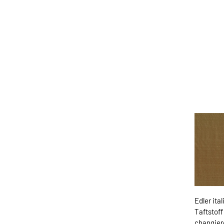
Edler ita
Taftstof
changier