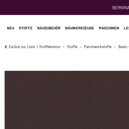
BERNINA 
NEU
STOFFE
NÄHZUBEHÖR
NÄHWERKZEUGE
MASCHINEN
LE
Zurück zur Liste
Stoffekontor
Stoffe
Patchworkstoffe
Basic