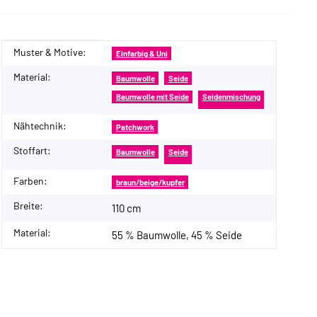
Muster & Motive:
Produkteigenschaft
Wert
Einfarbig & Uni
Material:
Baumwolle
Seide
Baumwolle mit Seide
Seidenmischung
Nähtechnik:
Patchwork
Stoffart:
Baumwolle
Seide
Farben:
braun/beige/kupfer
Breite:
110 cm
Material:
55 % Baumwolle, 45 % Seide