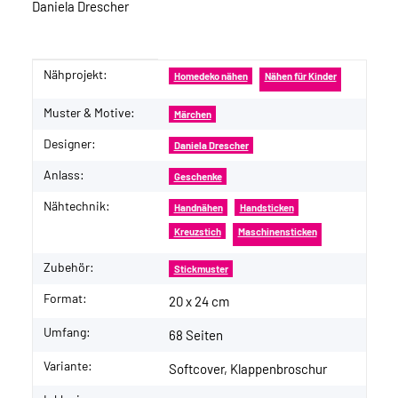
Daniela Drescher
Nähprojekt:
Produkteigenschaft
Wert
Homedeko nähen
Nähen für Kinder
Muster & Motive:
Märchen
Designer:
Daniela Drescher
Anlass:
Geschenke
Nähtechnik:
Handnähen
Handsticken
Kreuzstich
Maschinensticken
Zubehör:
Stickmuster
Format:
20 x 24 cm
Umfang:
68 Seiten
Variante:
Softcover, Klappenbroschur