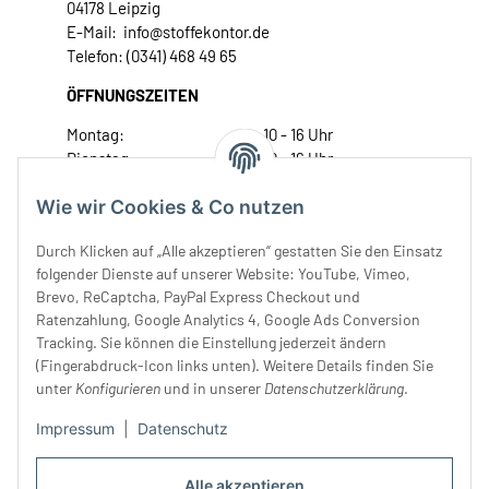
04178 Leipzig
E-Mail: info@stoffekontor.de
Telefon: (0341) 468 49 65
ÖFFNUNGSZEITEN
Montag:
10 - 16 Uhr
Dienstag:
10 - 16 Uhr
Mittwoch:
10 - 18 Uhr
Wie wir Cookies & Co nutzen
Donnerstag:
10 - 18 Uhr
Freitag:
10 - 18 Uhr
Durch Klicken auf „Alle akzeptieren“ gestatten Sie den Einsatz
Samstag:
10 - 14 Uhr
folgender Dienste auf unserer Website: YouTube, Vimeo,
Unser Service
Brevo, ReCaptcha, PayPal Express Checkout und
Ratenzahlung, Google Analytics 4, Google Ads Conversion
Tracking. Sie können die Einstellung jederzeit ändern
Rechtliches
(Fingerabdruck-Icon links unten). Weitere Details finden Sie
unter
Konfigurieren
und in unserer
Datenschutzerklärung
.
Impressum
|
Datenschutz
Alle akzeptieren