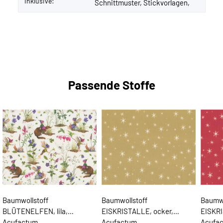
Inklusive:
Schnittmuster, Stickvorlagen,
Passende Stoffe
Baumwollstoff
Baumwollstoff
Baumwo
BLÜTENELFEN, lila,
EISKRISTALLE, ocker,
EISKRI
Acufactum
Acufactum
Acufa