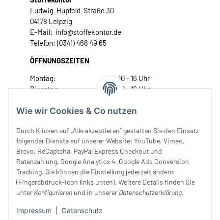
Ludwig-Hupfeld-Straße 30
04178 Leipzig
E-Mail: info@stoffekontor.de
Telefon: (0341) 468 49 65
ÖFFNUNGSZEITEN
Montag:
10 - 16 Uhr
Dienstag:
10 - 16 Uhr
Mittwoch:
10 - 18 Uhr
Wie wir Cookies & Co nutzen
Donnerstag:
10 - 18 Uhr
Freitag:
10 - 18 Uhr
Durch Klicken auf „Alle akzeptieren“ gestatten Sie den Einsatz
Samstag:
10 - 14 Uhr
folgender Dienste auf unserer Website: YouTube, Vimeo,
Unser Service
Brevo, ReCaptcha, PayPal Express Checkout und
Ratenzahlung, Google Analytics 4, Google Ads Conversion
Tracking. Sie können die Einstellung jederzeit ändern
Rechtliches
(Fingerabdruck-Icon links unten). Weitere Details finden Sie
unter
Konfigurieren
und in unserer
Datenschutzerklärung
.
Impressum
|
Datenschutz