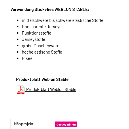
Verwendung Stickvlies WEBLON STABLE:
mittelschwere bis schwere elastische Stoffe
transparente Jerseys
Funktionsstoffe
Jerseystoffe
grobe Maschenware
hochelastische Stoffe
Pikee
Produktblatt Weblon Stable
Produktblatt Weblon Stable
Nähprojekt:
Produkteigenschaft
Wert
Jersey nähen