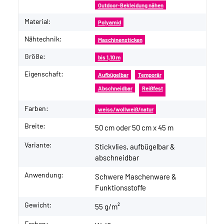
Outdoor-Bekleidung nähen
Material:
Polyamid
Nähtechnik:
Maschinensticken
Größe:
bis 1,10 m
Eigenschaft:
Aufbügelbar
Temporär
Abschneidbar
Reißfest
Farben:
weiss/wollweiß/natur
Breite:
50 cm oder 50 cm x 45 m
Variante:
Stickvlies, aufbügelbar &
abschneidbar
Anwendung:
Schwere Maschenware &
Funktionsstoffe
Gewicht:
55 g/m²
Farben: