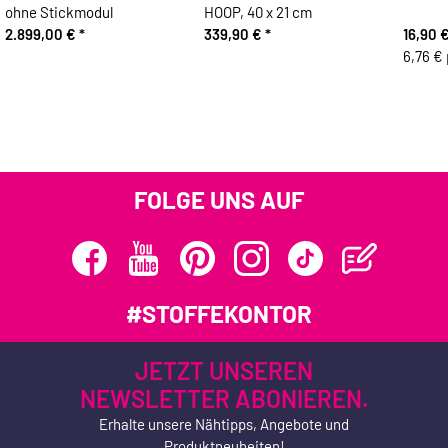
ohne Stickmodul
HOOP, 40 x 21 cm
2.899,00 €
*
339,90 €
*
16,90 
6,76 € 
FOLGE UNS AUF
#STOFFEKONTOR
JETZT UNSEREN
NEWSLETTER ABONIEREN.
Erhalte unsere Nähtipps, Angebote und
Produktneuheiten!