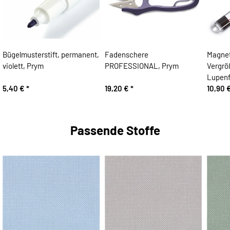
Bügelmusterstift, permanent,
Fadenschere
Magnet
violett, Prym
PROFESSIONAL, Prym
Vergrö
Lupenf
5,40 €
*
19,20 €
*
10,90 
Passende Stoffe