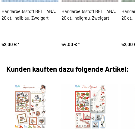
Handarbeitsstoff BELLANA,
Handarbeitsstoff BELLANA,
Handar
20 ct., hellblau, Zweigart
20 ct., hellgrau, Zweigart
20 ct.,
52,00 €
*
54,00 €
*
52,00
Kunden kauften dazu folgende Artikel: