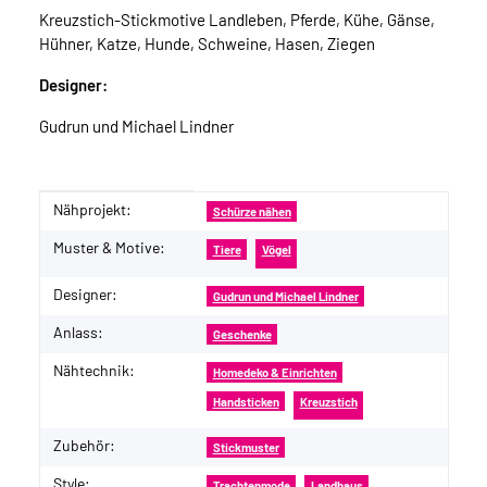
Kreuzstich-Stickmotive Landleben, Pferde, Kühe, Gänse,
Hühner, Katze, Hunde, Schweine, Hasen, Ziegen
Designer:
Gudrun und Michael Lindner
Nähprojekt:
Produkteigenschaft
Wert
Schürze nähen
Muster & Motive:
Tiere
Vögel
Designer:
Gudrun und Michael Lindner
Anlass:
Geschenke
Nähtechnik:
Homedeko & Einrichten
Handsticken
Kreuzstich
Zubehör:
Stickmuster
Style:
Trachtenmode
Landhaus