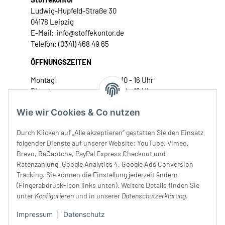
Ludwig-Hupfeld-Straße 30
04178 Leipzig
E-Mail: info@stoffekontor.de
Telefon: (0341) 468 49 65
ÖFFNUNGSZEITEN
Montag:
10 - 16 Uhr
Dienstag:
10 - 16 Uhr
Mittwoch:
10 - 18 Uhr
Wie wir Cookies & Co nutzen
Donnerstag:
10 - 18 Uhr
Freitag:
10 - 18 Uhr
Durch Klicken auf „Alle akzeptieren“ gestatten Sie den Einsatz
Samstag:
10 - 14 Uhr
folgender Dienste auf unserer Website: YouTube, Vimeo,
Brevo, ReCaptcha, PayPal Express Checkout und
Unser Service
Ratenzahlung, Google Analytics 4, Google Ads Conversion
Tracking. Sie können die Einstellung jederzeit ändern
Rechtliches
(Fingerabdruck-Icon links unten). Weitere Details finden Sie
unter
Konfigurieren
und in unserer
Datenschutzerklärung
.
Impressum
|
Datenschutz