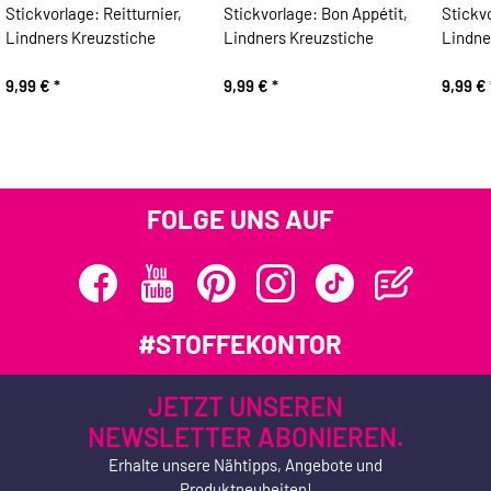
Stickvorlage: Reitturnier,
Stickvorlage: Bon Appétit,
Stickv
Lindners Kreuzstiche
Lindners Kreuzstiche
Lindne
9,99 €
*
9,99 €
*
9,99 €
FOLGE UNS AUF
#STOFFEKONTOR
JETZT UNSEREN
NEWSLETTER ABONIEREN.
Erhalte unsere Nähtipps, Angebote und
Produktneuheiten!