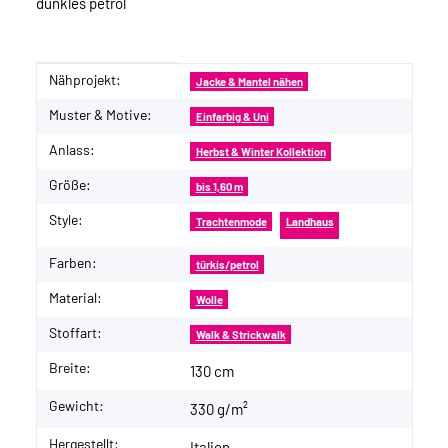
dunkles petrol
Nähprojekt:
Produkteigenschaft
Wert
Jacke & Mantel nähen
Muster & Motive:
Einfarbig & Uni
Anlass:
Herbst & Winter Kollektion
Größe:
bis 1,60 m
Style:
Trachtenmode
Landhaus
Farben:
türkis/petrol
Material:
Wolle
Stoffart:
Walk & Strickwalk
Breite:
130 cm
Gewicht:
330 g/m²
Hergestellt:
Italien