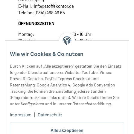
E-Mail: info@stoffekontor.de
Telefon: (0341) 468 49 65
ÖFFNUNGSZEITEN
Montag:
10 - 16 Uhr
Dienstag:
10 - 16 Uhr
Mittwoch:
10 - 18 Uhr
Wie wir Cookies & Co nutzen
Donnerstag:
10 - 18 Uhr
Freitag:
10 - 18 Uhr
Durch Klicken auf „Alle akzeptieren“ gestatten Sie den Einsatz
Samstag:
10 - 14 Uhr
folgender Dienste auf unserer Website: YouTube, Vimeo,
Unser Service
Brevo, ReCaptcha, PayPal Express Checkout und
Ratenzahlung, Google Analytics 4, Google Ads Conversion
Tracking. Sie können die Einstellung jederzeit ändern
Rechtliches
(Fingerabdruck-Icon links unten). Weitere Details finden Sie
unter
Konfigurieren
und in unserer
Datenschutzerklärung
.
Impressum
|
Datenschutz
Alle akzeptieren