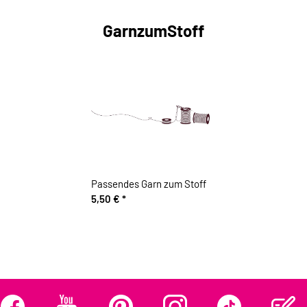
GarnzumStoff
Passendes Garn zum Stoff
5,50 €
*