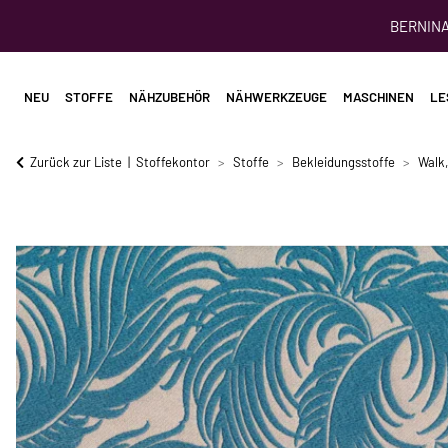
BERNINA 
NEU
STOFFE
NÄHZUBEHÖR
NÄHWERKZEUGE
MASCHINEN
LE
Zurück zur Liste
Stoffekontor
Stoffe
Bekleidungsstoffe
Walk,