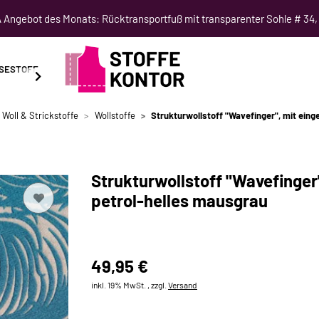
Angebot des Monats: Rücktransportfuß mit transparenter Sohle # 34,
SESTOFF
SCHNITTMUSTER
NÄHKURSE
SALE
 Woll & Strickstoffe
Wollstoffe
Strukturwollstoff "Wavefinger", mit eing
Strukturwollstoff "Wavefinger"
petrol-helles mausgrau
49,95 €
inkl. 19% MwSt. , zzgl.
Versand