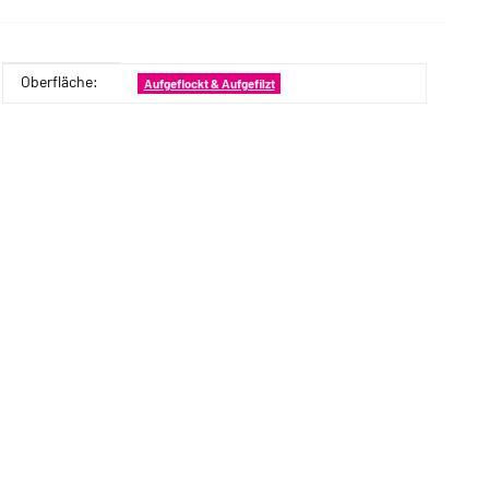
Oberfläche:
Produkteigenschaft
Wert
Aufgeflockt & Aufgefilzt