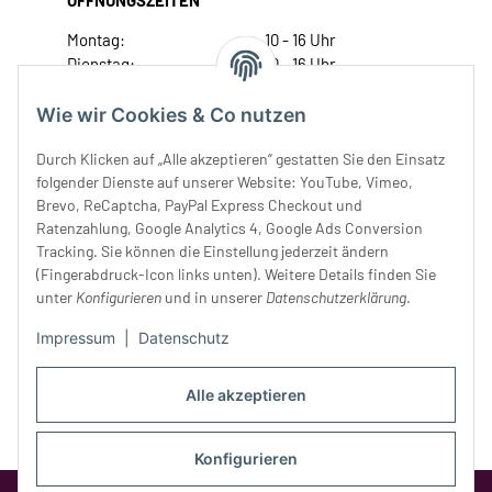
ÖFFNUNGSZEITEN
Montag:
10 - 16 Uhr
Dienstag:
10 - 16 Uhr
Mittwoch:
10 - 18 Uhr
Donnerstag:
10 - 18 Uhr
Wie wir Cookies & Co nutzen
Freitag:
10 - 18 Uhr
Durch Klicken auf „Alle akzeptieren“ gestatten Sie den Einsatz
Samstag:
10 - 14 Uhr
folgender Dienste auf unserer Website: YouTube, Vimeo,
Unser Service
Brevo, ReCaptcha, PayPal Express Checkout und
Ratenzahlung, Google Analytics 4, Google Ads Conversion
Tracking. Sie können die Einstellung jederzeit ändern
Rechtliches
(Fingerabdruck-Icon links unten). Weitere Details finden Sie
unter
Konfigurieren
und in unserer
Datenschutzerklärung
.
Impressum
|
Datenschutz
Alle akzeptieren
Konfigurieren