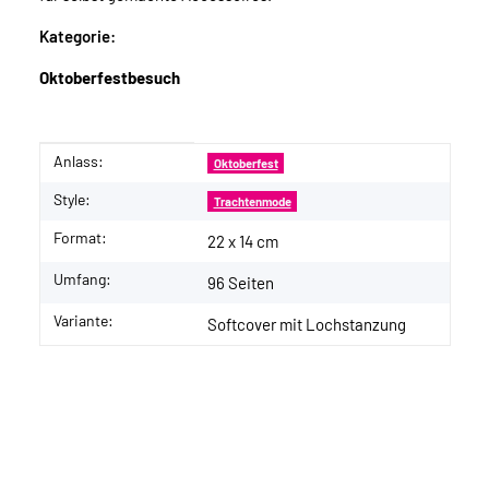
Kategorie:
Oktoberfestbesuch
Anlass:
Produkteigenschaft
Wert
Oktoberfest
Style:
Trachtenmode
Format:
22 x 14 cm
Umfang:
96 Seiten
Variante:
Softcover mit Lochstanzung