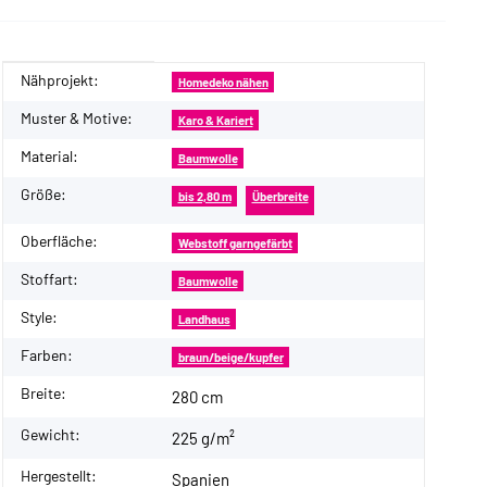
Nähprojekt:
Produkteigenschaft
Wert
Homedeko nähen
Muster & Motive:
Karo & Kariert
Material:
Baumwolle
Größe:
bis 2,80 m
Überbreite
Oberfläche:
Webstoff garngefärbt
Stoffart:
Baumwolle
Style:
Landhaus
Farben:
braun/beige/kupfer
Breite:
280 cm
Gewicht:
225 g/m²
Hergestellt:
Spanien