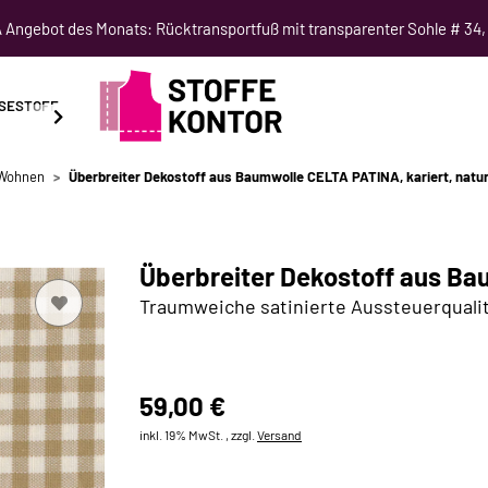
Angebot des Monats: Rücktransportfuß mit transparenter Sohle # 34,
SESTOFF
SCHNITTMUSTER
NÄHKURSE
SALE
 Wohnen
Überbreiter Dekostoff aus Baumwolle CELTA PATINA, kariert, natu
Überbreiter Dekostoff aus Bau
Traumweiche satinierte Aussteuerqualit
59,00 €
inkl. 19% MwSt. , zzgl.
Versand