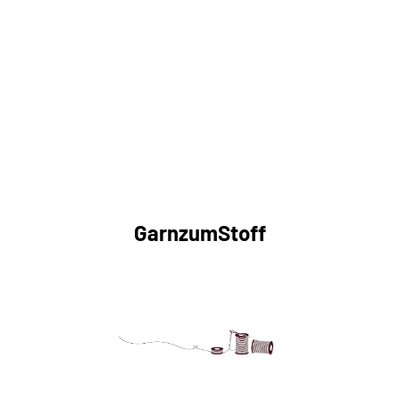
GarnzumStoff