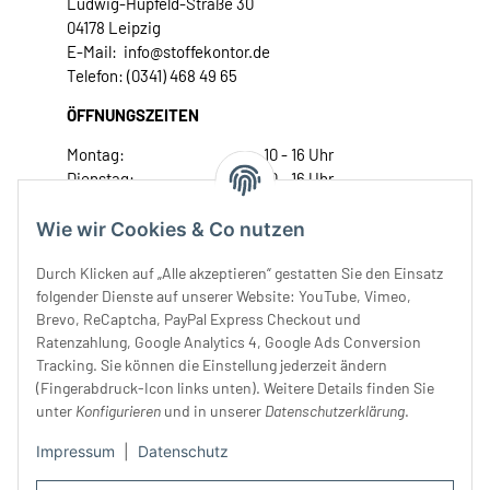
Ludwig-Hupfeld-Straße 30
04178 Leipzig
E-Mail: info@stoffekontor.de
Telefon: (0341) 468 49 65
ÖFFNUNGSZEITEN
Montag:
10 - 16 Uhr
Dienstag:
10 - 16 Uhr
Mittwoch:
10 - 18 Uhr
Donnerstag:
10 - 18 Uhr
Wie wir Cookies & Co nutzen
Freitag:
10 - 18 Uhr
Durch Klicken auf „Alle akzeptieren“ gestatten Sie den Einsatz
Samstag:
10 - 14 Uhr
folgender Dienste auf unserer Website: YouTube, Vimeo,
Unser Service
Brevo, ReCaptcha, PayPal Express Checkout und
Ratenzahlung, Google Analytics 4, Google Ads Conversion
Tracking. Sie können die Einstellung jederzeit ändern
Rechtliches
(Fingerabdruck-Icon links unten). Weitere Details finden Sie
unter
Konfigurieren
und in unserer
Datenschutzerklärung
.
Impressum
|
Datenschutz