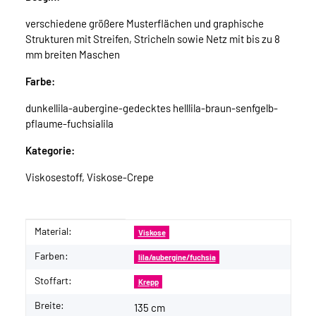
verschiedene größere Musterflächen und graphische
Strukturen mit Streifen, Stricheln sowie Netz mit bis zu 8
mm breiten Maschen
Farbe:
dunkellila-aubergine-gedecktes helllila-braun-senfgelb-
pflaume-fuchsialila
Kategorie:
Viskosestoff, Viskose-Crepe
Material:
Produkteigenschaft
Wert
Viskose
Farben:
lila/aubergine/fuchsia
Stoffart:
Krepp
Breite:
135 cm