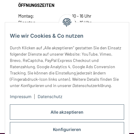
ÖFFNUNGSZEITEN
Montag:
10 - 16 Uhr
Dienstag:
10 - 16 Uhr
Mittwoch:
10 - 18 Uhr
Wie wir Cookies & Co nutzen
Donnerstag:
10 - 18 Uhr
Freitag:
10 - 18 Uhr
Durch Klicken auf „Alle akzeptieren“ gestatten Sie den Einsatz
Samstag:
10 - 14 Uhr
folgender Dienste auf unserer Website: YouTube, Vimeo,
Unser Service
Brevo, ReCaptcha, PayPal Express Checkout und
Ratenzahlung, Google Analytics 4, Google Ads Conversion
Tracking. Sie können die Einstellung jederzeit ändern
Rechtliches
(Fingerabdruck-Icon links unten). Weitere Details finden Sie
unter
Konfigurieren
und in unserer
Datenschutzerklärung
.
Impressum
|
Datenschutz
Alle akzeptieren
Konfigurieren