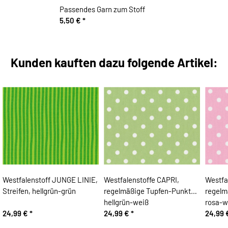
Passendes Garn zum Stoff
5,50 €
*
Kunden kauften dazu folgende Artikel:
Westfalenstoff JUNGE LINIE,
Westfalenstoffe CAPRI,
Westfa
Streifen, hellgrün-grün
regelmäßige Tupfen-Punkte,
regelm
hellgrün-weiß
rosa-w
24,99 €
*
24,99 €
*
24,99