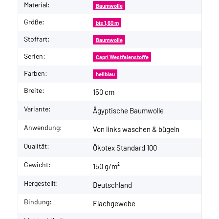
Material:
Baumwolle
Größe:
bis 1,60 m
Stoffart:
Baumwolle
Serien:
Capri Westfalenstoffe
Farben:
hellblau
Breite:
150 cm
Variante:
Ägyptische Baumwolle
Anwendung:
Von links waschen & bügeln
Qualität:
Ökotex Standard 100
Gewicht:
150 g/m²
Hergestellt:
Deutschland
Bindung:
Flachgewebe