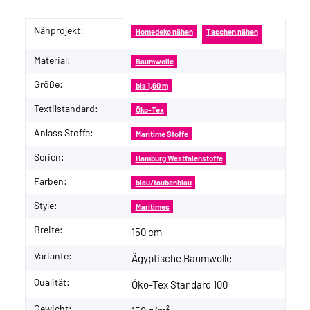
Nähprojekt:
Produkteigenschaft
Wert
Homedeko nähen
Taschen nähen
Material:
Baumwolle
Größe:
bis 1,60 m
Textilstandard:
Öko-Tex
Anlass Stoffe:
Maritime Stoffe
Serien:
Hamburg Westfalenstoffe
Farben:
blau/taubenblau
Style:
Maritimes
Breite:
150 cm
Variante:
Ägyptische Baumwolle
Qualität:
Öko-Tex Standard 100
Gewicht: