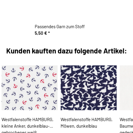
Passendes Garn zum Stoff
5,50 €
*
Kunden kauften dazu folgende Artikel:
Westfalenstoffe HAMBURG,
Westfalenstoffe HAMBURG,
Westfa
kleine Anker, dunkelblau-
Möwen, dunkelblau
Baumwo
gebrochenes weiß
gedeck