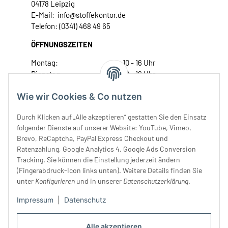
04178 Leipzig
E-Mail: info@stoffekontor.de
Telefon: (0341) 468 49 65
ÖFFNUNGSZEITEN
Montag:
10 - 16 Uhr
Dienstag:
10 - 16 Uhr
Mittwoch:
10 - 18 Uhr
Wie wir Cookies & Co nutzen
Donnerstag:
10 - 18 Uhr
Freitag:
10 - 18 Uhr
Durch Klicken auf „Alle akzeptieren“ gestatten Sie den Einsatz
Samstag:
10 - 14 Uhr
folgender Dienste auf unserer Website: YouTube, Vimeo,
Unser Service
Brevo, ReCaptcha, PayPal Express Checkout und
Ratenzahlung, Google Analytics 4, Google Ads Conversion
Tracking. Sie können die Einstellung jederzeit ändern
Rechtliches
(Fingerabdruck-Icon links unten). Weitere Details finden Sie
unter
Konfigurieren
und in unserer
Datenschutzerklärung
.
Impressum
|
Datenschutz
Alle akzeptieren