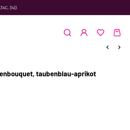
 34C, 34D
enbouquet, taubenblau-aprikot