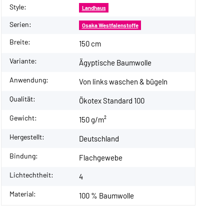
Style:
Landhaus
Serien:
Osaka Westfalenstoffe
Breite:
150 cm
Variante:
Ägyptische Baumwolle
Anwendung:
Von links waschen & bügeln
Qualität:
Ökotex Standard 100
Gewicht:
150 g/m²
Hergestellt:
Deutschland
Bindung:
Flachgewebe
Lichtechtheit:
4
Material:
100 % Baumwolle