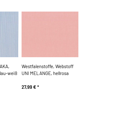
SAKA,
Westfalenstoffe, Webstoff
blau-weiß
UNI MELANGE, hellrosa
27,99 €
*