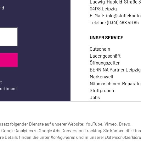
Ludwig-Hupfeld-Straße 
nd
04178 Leipzig
E-Mail: info@stoffekonto
Telefon: (0341) 468 49 65
UNSER SERVICE
Gutschein
Ladengeschäft
Öffnungszeiten
BERNINA Partner Leipzig
Markenwelt
t
Nähmaschinen-Reparatu
sortiment
Stoffproben
Jobs
Kontakt
Einsatz folgender Dienste auf unserer Website: YouTube, Vimeo, Brevo,
oogle Analytics 4, Google Ads Conversion Tracking. Sie können die Eins
re Details finden Sie unter
Konfigurieren
und in unserer
Datenschutzerklär