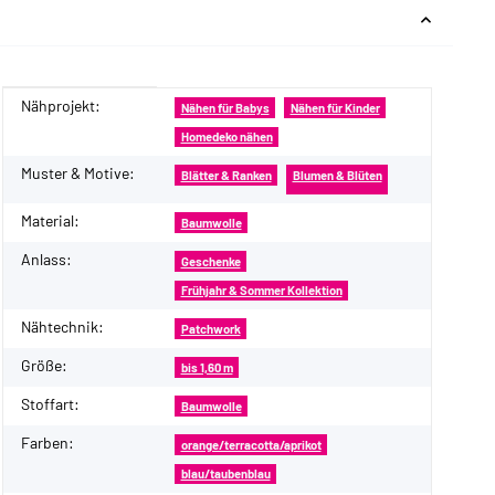
Nähprojekt:
Produkteigenschaft
Wert
Nähen für Babys
Nähen für Kinder
Homedeko nähen
Muster & Motive:
Blätter & Ranken
Blumen & Blüten
Material:
Baumwolle
Anlass:
Geschenke
Frühjahr & Sommer Kollektion
Nähtechnik:
Patchwork
Größe:
bis 1,60 m
Stoffart:
Baumwolle
Farben:
orange/terracotta/aprikot
blau/taubenblau