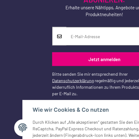
Erhalte unsere Nähtipps, Angebote u
Produktneuheiten!
Jetzt anmelden
Bitte senden Sie mir entsprechend Ihrer
Datenschutzerklärung
regelmäßig und jederzei
widerruflich Informationen zu Ihrem Produkt
per E-Mail zu.
Wie wir Cookies & Co nutzen
Durch Klicken auf „Alle akzeptieren“ gestatten Sie den 
Vertrag widerrufen
ReCaptcha, PayPal Express Checkout und Ratenzahlung, G
jederzeit ändern (Fingerabdruck-Icon links unten). Weite