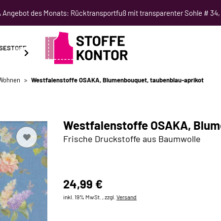
Angebot des Monats: Rücktransportfuß mit transparenter Sohle # 34,
SESTOFF
SCHNITTMUSTER
NÄHKURSE
SALE
 Wohnen
Westfalenstoffe OSAKA, Blumenbouquet, taubenblau-aprikot
Westfalenstoffe OSAKA, Blum
Frische Druckstoffe aus Baumwolle
24,99 €
inkl. 19% MwSt. , zzgl.
Versand