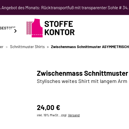
Angebot des Monats: Rücktransportfuß mit transparenter Sohle # 34,
SESTOFF
SCHNITTMUSTER
NÄHKURSE
SALE
er
Schnittmuster Shirts
Zwischenmass Schnittmuster ASYMMETRISCH
Zwischenmass Schnittmuste
Stylisches weites Shirt mit langem Arm
24,00 €
inkl. 19% MwSt. , zzgl.
Versand