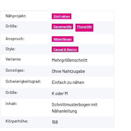
Nähprojekt:
Produkteigenschaft
Wert
Shirt nähen
Größe:
Damengröße
Plusgröße
Anspruch:
Nähanfänger
Style:
Casual & Basics
Variante:
Mehrgrößenschnitt
Sonstiges:
Ohne Nahtzugabe
Schwierigkeitsgrad:
Einfach zu nähen
Größe:
K oder M
Inhalt:
Schnittmusterbogen mit
Nähanleitung
Körperhöhe:
168