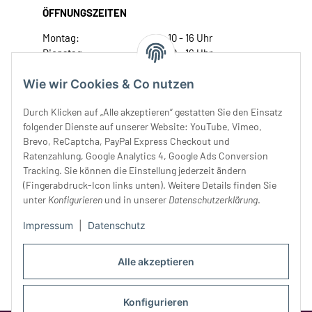
ÖFFNUNGSZEITEN
Montag:
10 - 16 Uhr
Dienstag:
10 - 16 Uhr
Mittwoch:
10 - 18 Uhr
Wie wir Cookies & Co nutzen
Donnerstag:
10 - 18 Uhr
Freitag:
10 - 18 Uhr
Durch Klicken auf „Alle akzeptieren“ gestatten Sie den Einsatz
Samstag:
10 - 14 Uhr
folgender Dienste auf unserer Website: YouTube, Vimeo,
Unser Service
Brevo, ReCaptcha, PayPal Express Checkout und
Ratenzahlung, Google Analytics 4, Google Ads Conversion
Tracking. Sie können die Einstellung jederzeit ändern
Rechtliches
(Fingerabdruck-Icon links unten). Weitere Details finden Sie
unter
Konfigurieren
und in unserer
Datenschutzerklärung
.
Impressum
|
Datenschutz
Alle akzeptieren
Konfigurieren