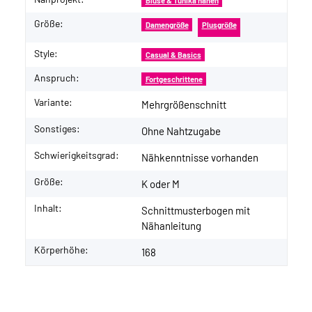
Produkteigenschaft
Wert
Bluse & Tunika nähen
Größe:
Damengröße
Plusgröße
Style:
Casual & Basics
Anspruch:
Fortgeschrittene
Variante:
Mehrgrößenschnitt
Sonstiges:
Ohne Nahtzugabe
Schwierigkeitsgrad:
Nähkenntnisse vorhanden
Größe:
K oder M
Inhalt:
Schnittmusterbogen mit
Nähanleitung
Körperhöhe:
168