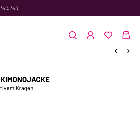
 34C, 34D
E
r KIMONOJACKE
ativem Kragen