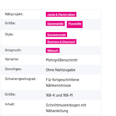
Nähprojekt:
Produkteigenschaft
Wert
Jacke & Mantel nähen
Größe:
Damengröße
Plusgröße
Style:
Designermode
Business & Klassisch
Anspruch:
Nähprofi
Variante:
Mehrgrößenschnitt
Sonstiges:
Ohne Nahtzugabe
Schwierigkeitsgrad:
Für fortgeschrittene
Nähkenntnisse
Größe:
168-K und 168-M
Inhalt:
Schnittmusterbogen mit
Nähanleitung