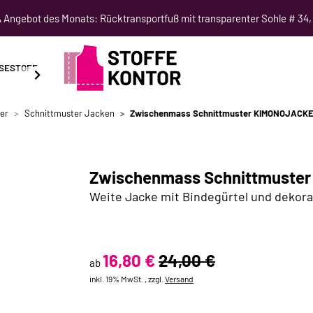
Angebot des Monats: Rücktransportfuß mit transparenter Sohle # 34,
SESTOFF
SCHNITTMUSTER
NÄHKURSE
SALE
er
Schnittmuster Jacken
Zwischenmass Schnittmuster KIMONOJACK
Zwischenmass Schnittmuste
Weite Jacke mit Bindegürtel und dekor
16,80 €
24,00 €
ab
inkl. 19% MwSt. , zzgl.
Versand