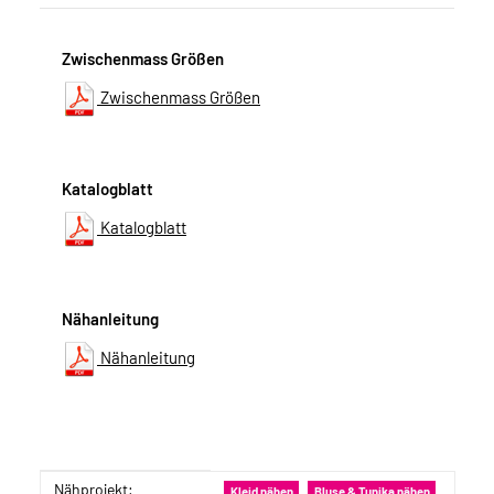
Zwischenmass Größen
Zwischenmass Größen
Katalogblatt
Katalogblatt
Nähanleitung
Nähanleitung
Nähprojekt:
Produkteigenschaft
Wert
Kleid nähen
Bluse & Tunika nähen