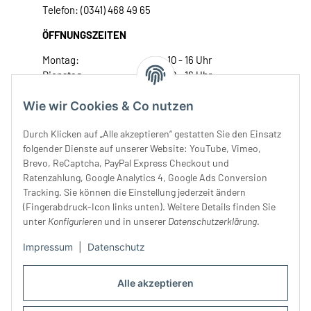
Telefon: (0341) 468 49 65
ÖFFNUNGSZEITEN
Montag:
10 - 16 Uhr
Dienstag:
10 - 16 Uhr
Mittwoch:
10 - 18 Uhr
Wie wir Cookies & Co nutzen
Donnerstag:
10 - 18 Uhr
Freitag:
10 - 18 Uhr
Durch Klicken auf „Alle akzeptieren“ gestatten Sie den Einsatz
Samstag:
10 - 14 Uhr
folgender Dienste auf unserer Website: YouTube, Vimeo,
Unser Service
Brevo, ReCaptcha, PayPal Express Checkout und
Ratenzahlung, Google Analytics 4, Google Ads Conversion
Tracking. Sie können die Einstellung jederzeit ändern
Rechtliches
(Fingerabdruck-Icon links unten). Weitere Details finden Sie
unter
Konfigurieren
und in unserer
Datenschutzerklärung
.
Impressum
|
Datenschutz
Alle akzeptieren