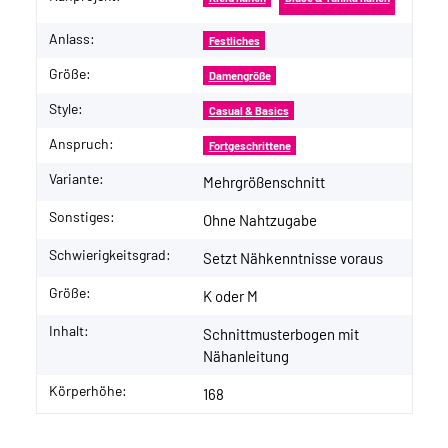
Anlass:
Festliches
Größe:
Damengröße
Style:
Casual & Basics
Anspruch:
Fortgeschrittene
Variante:
Mehrgrößenschnitt
Sonstiges:
Ohne Nahtzugabe
Schwierigkeitsgrad:
Setzt Nähkenntnisse voraus
Größe:
K oder M
Inhalt:
Schnittmusterbogen mit
Nähanleitung
Körperhöhe:
168