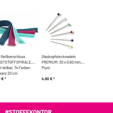
 Reißverschluss
Glaskopfstecknadeln
STSTOFFSPIRALE,
PREMIUM, 30 x 0,60 mm,
t teilbar, 74 Farben
Prym
warz 20 cm
0 €
*
4,90 €
*
#STOFFEKONTOR