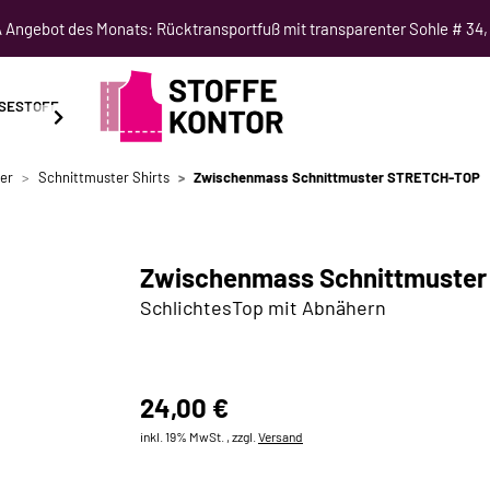
Angebot des Monats: Rücktransportfuß mit transparenter Sohle # 34,
SESTOFF
SCHNITTMUSTER
NÄHKURSE
SALE
er
Schnittmuster Shirts
Zwischenmass Schnittmuster STRETCH-TOP
Zwischenmass Schnittmuste
SchlichtesTop mit Abnähern
24,00 €
inkl. 19% MwSt. , zzgl.
Versand