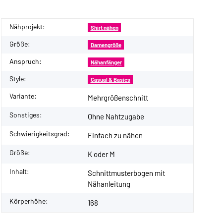
Nähprojekt:
Produkteigenschaft
Wert
Shirt nähen
Größe:
Damengröße
Anspruch:
Nähanfänger
Style:
Casual & Basics
Variante:
Mehrgrößenschnitt
Sonstiges:
Ohne Nahtzugabe
Schwierigkeitsgrad:
Einfach zu nähen
Größe:
K oder M
Inhalt:
Schnittmusterbogen mit
Nähanleitung
Körperhöhe:
168