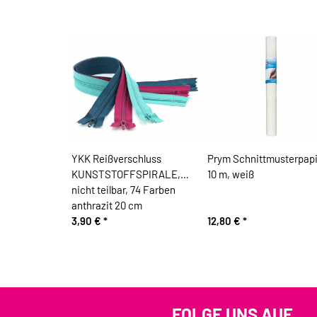
YKK Reißverschluss
Prym Schnittmusterpapi
KUNSTSTOFFSPIRALE,
10 m, weiß
nicht teilbar, 74 Farben
anthrazit 20 cm
3,90 €
*
12,80 €
*
FOLGE UNS AUF