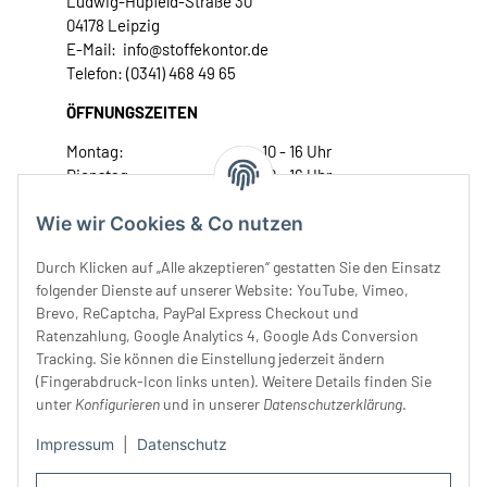
Ludwig-Hupfeld-Straße 30
04178 Leipzig
E-Mail: info@stoffekontor.de
Telefon: (0341) 468 49 65
ÖFFNUNGSZEITEN
Montag:
10 - 16 Uhr
Dienstag:
10 - 16 Uhr
Mittwoch:
10 - 18 Uhr
Wie wir Cookies & Co nutzen
Donnerstag:
10 - 18 Uhr
Freitag:
10 - 18 Uhr
Durch Klicken auf „Alle akzeptieren“ gestatten Sie den Einsatz
Samstag:
10 - 14 Uhr
folgender Dienste auf unserer Website: YouTube, Vimeo,
Unser Service
Brevo, ReCaptcha, PayPal Express Checkout und
Ratenzahlung, Google Analytics 4, Google Ads Conversion
Tracking. Sie können die Einstellung jederzeit ändern
Rechtliches
(Fingerabdruck-Icon links unten). Weitere Details finden Sie
unter
Konfigurieren
und in unserer
Datenschutzerklärung
.
Impressum
|
Datenschutz