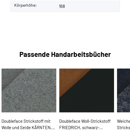
Körperhöhe:
168
Passende Handarbeitsbücher
Doubleface Strickstoff mit
Doubleface Woll-Strickstoff
Weiche
Wolle und Seide KÄRNTEN,
FRIEDRICH, schwarz-
Strick