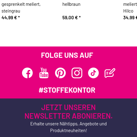
gesprenkelt meliert,
hellbraun
melier
steingrau
Hilco
44,99 €
*
59,00 €
*
34,99
FOLGE UNS AUF
#STOFFEKONTOR
JETZT UNSEREN
NEWSLETTER ABONIEREN.
Erhalte unsere Nähtipps, Angebote und
Produktneuheiten!