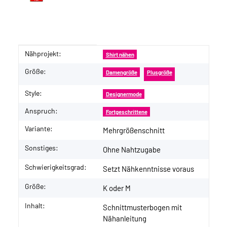
Nähprojekt:
Produkteigenschaft
Wert
Shirt nähen
Größe:
Damengröße
Plusgröße
Style:
Designermode
Anspruch:
Fortgeschrittene
Variante:
Mehrgrößenschnitt
Sonstiges:
Ohne Nahtzugabe
Schwierigkeitsgrad:
Setzt Nähkenntnisse voraus
Größe:
K oder M
Inhalt:
Schnittmusterbogen mit
Nähanleitung