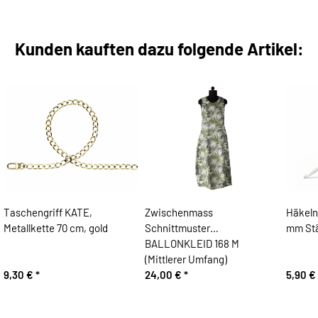
Kunden kauften dazu folgende Artikel:
Taschengriff KATE,
Zwischenmass
Häkel
Metallkette 70 cm, gold
Schnittmuster
mm Stä
BALLONKLEID 168 M
(Mittlerer Umfang)
9,30 €
*
24,00 €
*
5,90 €