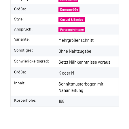
Größe:
Damengröße
Style:
Casual & Basics
Anspruch:
Fortgeschrittene
Variante:
Mehrgrößenschnitt
Sonstiges:
Ohne Nahtzugabe
Schwierigkeitsgrad:
Setzt Nähkenntnisse voraus
Größe:
K oder M
Inhalt:
Schnittmusterbogen mit
Nähanleitung
Körperhöhe:
168