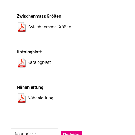
Zwischenmass Größen
Zwischenmass Größen
Katalogblatt
Katalogblatt
Nähanleitung
Nähanleitung
Nähprojekt:
Produkteigenschaft
Wert
Kleid nähen