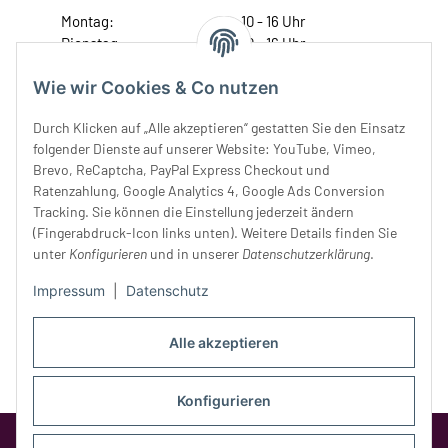
Montag:
10 - 16 Uhr
Dienstag:
10 - 16 Uhr
Mittwoch:
10 - 18 Uhr
Wie wir Cookies & Co nutzen
Donnerstag:
10 - 18 Uhr
Freitag:
10 - 18 Uhr
Durch Klicken auf „Alle akzeptieren“ gestatten Sie den Einsatz
Samstag:
10 - 14 Uhr
folgender Dienste auf unserer Website: YouTube, Vimeo,
Unser Service
Brevo, ReCaptcha, PayPal Express Checkout und
Ratenzahlung, Google Analytics 4, Google Ads Conversion
Tracking. Sie können die Einstellung jederzeit ändern
Rechtliches
(Fingerabdruck-Icon links unten). Weitere Details finden Sie
unter
Konfigurieren
und in unserer
Datenschutzerklärung
.
Impressum
|
Datenschutz
Alle akzeptieren
Konfigurieren
Google Analytics deaktivieren
Status: